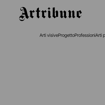
Artribune
Arti visive
Progetto
Professioni
Arti 