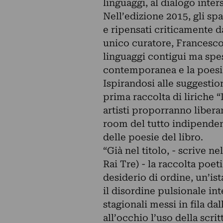
linguaggi, al dialogo inte
Nell’edizione 2015, gli sp
e ripensati criticamente d
unico curatore, Francesco
linguaggi contigui ma spe
contemporanea e la poesi
Ispirandosi alle suggestio
prima raccolta di liriche 
artisti proporranno libera
room del tutto indipendent
delle poesie del libro.
“Già nel titolo, - scrive n
Rai Tre) - la raccolta poet
desiderio di ordine, un’is
il disordine pulsionale int
stagionali messi in fila da
all’occhio l’uso della scr