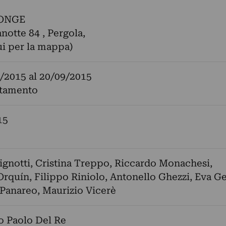
ONGE
notte 84 , Pergola,
ui per la mappa)
/2015
al
20/09/2015
tamento
15
ignotti
,
Cristina Treppo
,
Riccardo Monachesi
,
Orquín
,
Filippo Riniolo
,
Antonello Ghezzi
,
Eva G
 Panareo
,
Maurizio Vicerè
o Paolo Del Re