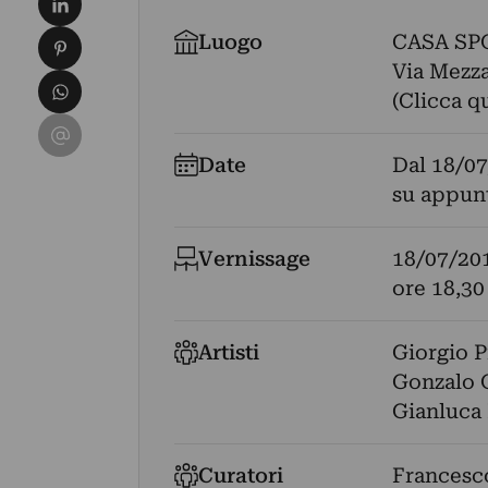
Condividi su Pinterest
Luogo
CASA SP
Via Mezza
Condividi su WhatsApp
(Clicca q
Condividi su Email
Date
Dal
18/07
su appun
Vernissage
18/07/20
ore 18,30
Artisti
Giorgio P
Gonzalo 
Gianluca
Curatori
Francesc