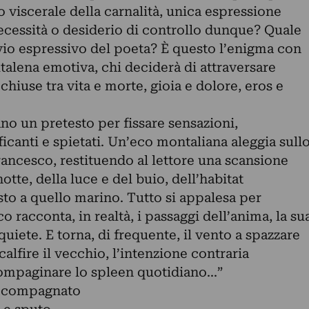
 viscerale della carnalità, unica espressione
Necessità o desiderio di controllo dunque? Quale
uvio espressivo del poeta? È questo l’enigma con
ltalena emotiva, chi deciderà di attraversare
hiuse tra vita e morte, gioia e dolore, eros e
ano un pretesto per fissare sensazioni,
ficanti e spietati. Un’eco montaliana aleggia sull
ancesco, restituendo al lettore una scansione
otte, della luce e del buio, dell’habitat
o a quello marino. Tutto si appalesa per
co racconta, in realtà, i passaggi dell’anima, la su
uiete. E torna, di frequente, il vento a spazzare
calfire il vecchio, l’intenzione contraria
ompaginare lo spleen quotidiano...”
accompagnato