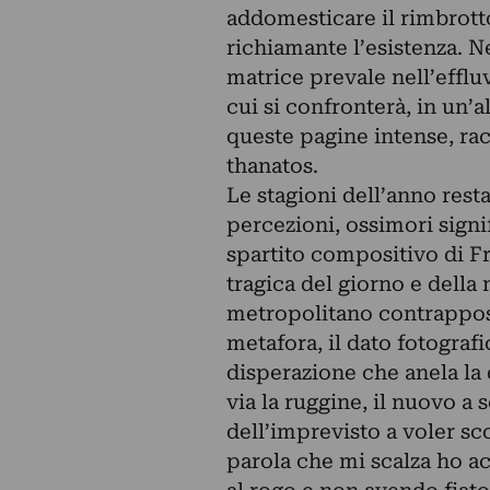
addomesticare il rimbrotto
richiamante l’esistenza. 
matrice prevale nell’effl
cui si confronterà, in un’a
queste pagine intense, racc
thanatos.
Le stagioni dell’anno rest
percezioni, ossimori signi
spartito compositivo di Fr
tragica del giorno e della n
metropolitano contrappost
metafora, il dato fotografi
disperazione che anela la q
via la ruggine, il nuovo a s
dell’imprevisto a voler sc
parola che mi scalza ho 