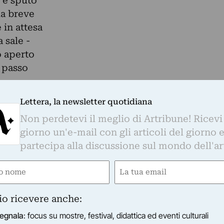
 e sputo
la breve
 in attesa
 sale -
o aperto
o passo
Lettera, la newsletter quotidiana
 da raccontare, nove percezioni che vanno a
Non perdetevi il meglio di Artribune! Ricevi
neres Auge / Visione Contemporanea”, così si
giorno un'e-mail con gli articoli del giorno 
agione espositiva di Casa Sponge che da
partecipa alla discussione sul mondo dell'ar
gnato le proposte, o meglio le visioni,
e di Pergola (PU). Inneres Auge (in tedesco
e
Email
rzo occhio, quello dell’intuizione, quello che ved
gatorio)
(Obbligatorio)
caso l’intuizione lascia spazio alla vera e
io ricevere anche:
oposte artistiche e curatoriali originali,
egnala
: focus su mostre, festival, didattica ed eventi culturali
etti che superano le linee di confine.