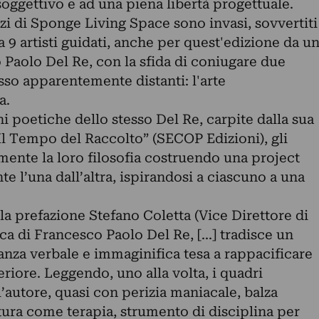
rsoggettivo e ad una piena libertà progettuale.
azi di Sponge Living Space sono invasi, sovvertiti
a 9 artisti guidati, anche per quest'edizione da u
 Paolo Del Re, con la sfida di coniugare due
sso apparentemente distanti: l'arte
a.
ni poetiche dello stesso Del Re, carpite dalla sua
“Il Tempo del Raccolto” (SECOP Edizioni), gli
mente la loro filosofia costruendo una project
e l’una dall’altra, ispirandosi a ciascuno a una
ella prefazione Stefano Coletta (Vice Direttore di
ica di Francesco Paolo Del Re, [...] tradisce un
tanza verbale e immaginifica tesa a rappacificare
eriore. Leggendo, uno alla volta, i quadri
ll’autore, quasi con perizia maniacale, balza
ittura come terapia, strumento di disciplina per