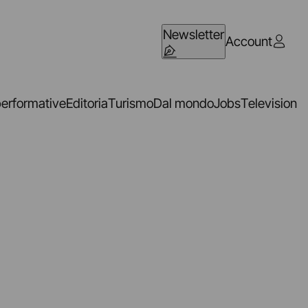
Newsletter
Account
performative
Editoria
Turismo
Dal mondo
Jobs
Television