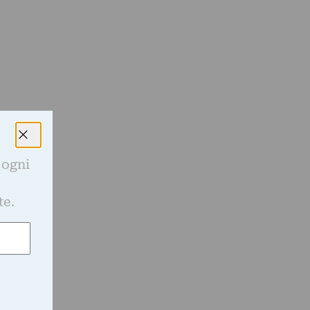
 ogni
e
te.
e