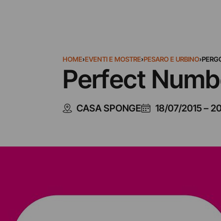
HOME
›
EVENTI E MOSTRE
›
PESARO E URBINO
›
PERG
Perfect Numb
CASA SPONGE
18/07/2015
–
20