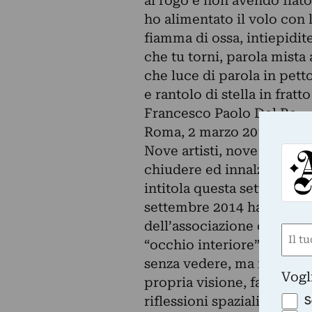
al rogo e non avendo fiato
ho alimentato il volo con 
fiamma di ossa, intiepidite
che tu torni, parola mista a
che luce di parola in pett
e rantolo di stella in fratt
Francesco Paolo Del Re
Roma, 2 marzo 2011
Nove artisti, nove poesie
chiudere ed innalzare “In
intitola questa settima st
settembre 2014 ha accompa
dell’associazione cultural
Nom
“occhio interiore”) è il te
(Obbli
senza vedere, ma in questo 
Nome
Vogl
propria visione, fatta di pr
S
riflessioni spaziali e conc