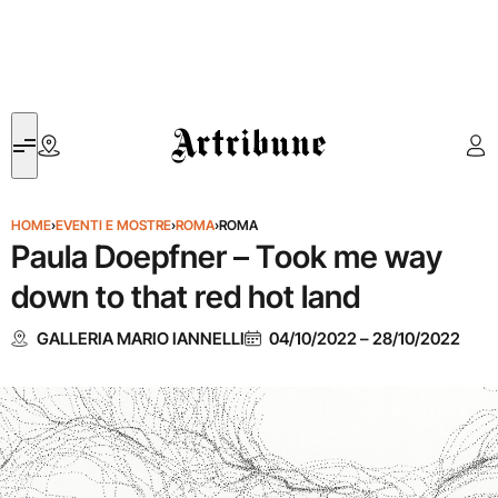
Artribune
HOME
›
EVENTI E MOSTRE
›
ROMA
›
ROMA
Paula Doepfner – Took me way
down to that red hot land
GALLERIA MARIO IANNELLI
04/10/2022
–
28/10/2022