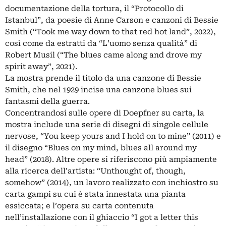
documentazione della tortura, il “Protocollo di
Istanbul”, da poesie di Anne Carson e canzoni di Bessie
Smith (“Took me way down to that red hot land”, 2022),
così come da estratti da “L’uomo senza qualità” di
Robert Musil (“The blues came along and drove my
spirit away”, 2021).
La mostra prende il titolo da una canzone di Bessie
Smith, che nel 1929 incise una canzone blues sui
fantasmi della guerra.
Concentrandosi sulle opere di Doepfner su carta, la
mostra include una serie di disegni di singole cellule
nervose, “You keep yours and I hold on to mine” (2011) e
il disegno “Blues on my mind, blues all around my
head” (2018). Altre opere si riferiscono più ampiamente
alla ricerca dell'artista: “Unthought of, though,
somehow” (2014), un lavoro realizzato con inchiostro su
carta gampi su cui è stata innestata una pianta
essiccata; e l’opera su carta contenuta
nell’installazione con il ghiaccio “I got a letter this