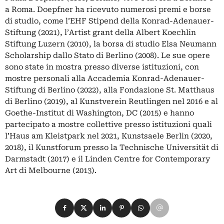
a Roma. Doepfner ha ricevuto numerosi premi e borse
di studio, come l’EHF Stipend della Konrad-Adenauer-
Stiftung (2021), l’Artist grant della Albert Koechlin
Stiftung Luzern (2010), la borsa di studio Elsa Neumann
Scholarship dallo Stato di Berlino (2008). Le sue opere
sono state in mostra presso diverse istituzioni, con
mostre personali alla Accademia Konrad-Adenauer-
Stiftung di Berlino (2022), alla Fondazione St. Matthaus
di Berlino (2019), al Kunstverein Reutlingen nel 2016 e al
Goethe-Institut di Washington, DC (2015) e hanno
partecipato a mostre collettive presso istituzioni quali
l’Haus am Kleistpark nel 2021, Kunstsaele Berlin (2020,
2018), il Kunstforum presso la Technische Universität di
Darmstadt (2017) e il Linden Centre for Contemporary
Art di Melbourne (2013).
Condividi su Facebook
Condividi su X
Condividi su LinkedIn
Condividi su Pinterest
Condividi su WhatsApp
Condividi su Email