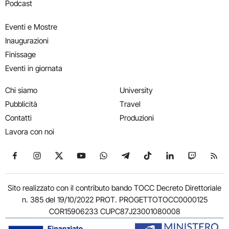
Podcast
Eventi e Mostre
Inaugurazioni
Finissage
Eventi in giornata
Chi siamo
University
Pubblicità
Travel
Contatti
Produzioni
Lavora con noi
Seguici su Facebook
Seguici su Instagram
Seguici su X
Seguici su YouTube
Seguici su WhatsApp
Seguici su Telegram
Seguici su TikTok
Seguici su Link
Seguici su
Segui
Sito realizzato con il contributo bando TOCC Decreto Direttoriale
n. 385 del 19/10/2022 PROT. PROGETTOTOCC0000125
COR15906233 CUPC87J23001080008