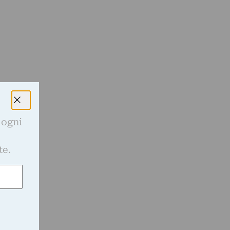
o
 ogni
e
i
te.