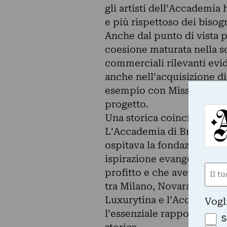
gli artisti dell’Accademia
e più rispettoso dei bisogni
Anche dal punto di vista p
coesione maturata nella s
commerciali rilevanti evide
anche nell’acquisizione di n
esempio con Missoni con i
progetto.
Una storica coincidenza
L’Accademia di Brera, è os
ospitava la fondazione del
ispirazione evangelica che
Nom
profitto e che aveva avvia
(Obbli
tra Milano, Novara e Vares
Nome
Luxurytina e l’Accademia 
Vogl
l’essenziale rapporto tra 
S