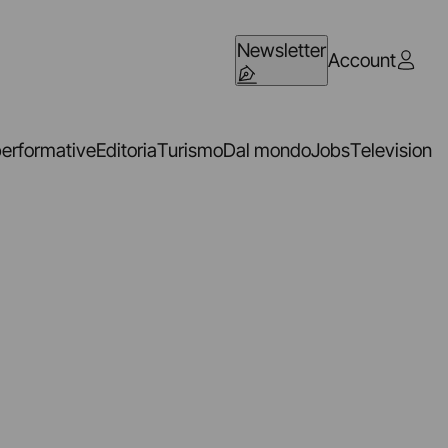
Newsletter
Account
performative
Editoria
Turismo
Dal mondo
Jobs
Television