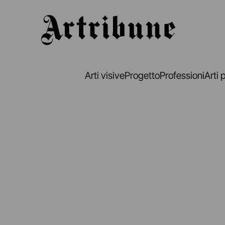
Artribune
Arti visive
Progetto
Professioni
Arti 