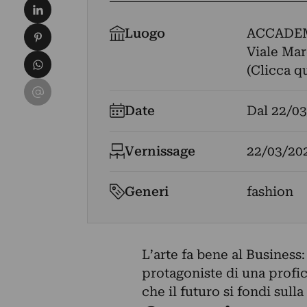
Condividi su LinkedIn
Condividi su Pinterest
Luogo
ACCADEM
Viale Mar
Condividi su WhatsApp
(Clicca q
Condividi su Email
Date
Dal
22/03
Vernissage
22/03/20
Generi
fashion
L’arte fa bene al Business
protagoniste di una profic
che il futuro si fondi sull