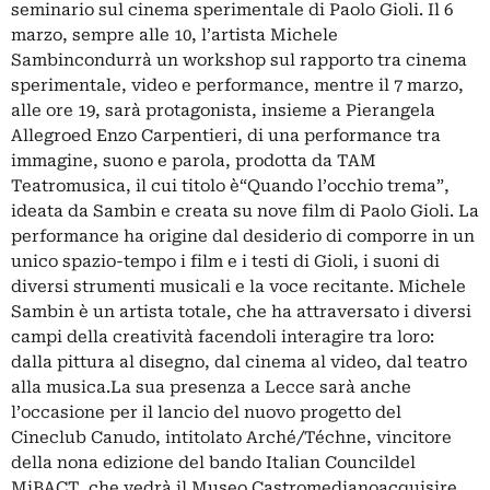
seminario sul cinema sperimentale di Paolo Gioli. Il 6
marzo, sempre alle 10, l’artista Michele
Sambincondurrà un workshop sul rapporto tra cinema
sperimentale, video e performance, mentre il 7 marzo,
alle ore 19, sarà protagonista, insieme a Pierangela
Allegroed Enzo Carpentieri, di una performance tra
immagine, suono e parola, prodotta da TAM
Teatromusica, il cui titolo è“Quando l’occhio trema”,
ideata da Sambin e creata su nove film di Paolo Gioli. La
performance ha origine dal desiderio di comporre in un
unico spazio-tempo i film e i testi di Gioli, i suoni di
diversi strumenti musicali e la voce recitante. Michele
Sambin è un artista totale, che ha attraversato i diversi
campi della creatività facendoli interagire tra loro:
dalla pittura al disegno, dal cinema al video, dal teatro
alla musica.La sua presenza a Lecce sarà anche
l’occasione per il lancio del nuovo progetto del
Cineclub Canudo, intitolato Arché/Téchne, vincitore
della nona edizione del bando Italian Councildel
MiBACT, che vedrà il Museo Castromedianoacquisire