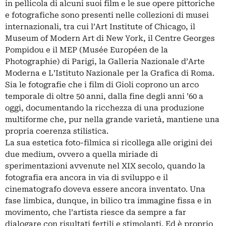
in pellicola di alcuni suoi film e le sue opere pittoriche
e fotografiche sono presenti nelle collezioni di musei
internazionali, tra cui l’Art Institute of Chicago, il
Museum of Modern Art di New York, il Centre Georges
Pompidou e il MEP (Musée Européen de la
Photographie) di Parigi, la Galleria Nazionale d’Arte
Moderna e L’Istituto Nazionale per la Grafica di Roma.
Sia le fotografie che i film di Gioli coprono un arco
temporale di oltre 50 anni, dalla fine degli anni ’60 a
oggi, documentando la ricchezza di una produzione
multiforme che, pur nella grande varietà, mantiene una
propria coerenza stilistica.
La sua estetica foto-filmica si ricollega alle origini dei
due medium, ovvero a quella miriade di
sperimentazioni avvenute nel XIX secolo, quando la
fotografia era ancora in via di sviluppo e il
cinematografo doveva essere ancora inventato. Una
fase limbica, dunque, in bilico tra immagine fissa e in
movimento, che l’artista riesce da sempre a far
dialogare con risultati fertili e stimolanti. Ed è proprio