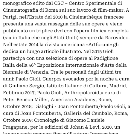
monografico edito dal CSC – Centro Sperimentale di
Cinematografia di Roma sul suo lavoro di film-maker. A
Parigi, nell’Estate del 2010 la Cinémathèque francese
presenta una vasta rassegna delle sue opere e viene
pubblicato un triplice dvd con l’opera filmica completa
(sia in Italia che negli Stati Uniti) sempre da Rarovideo.
Nell’estate 2014 la rivista americana «Artforum» gli
dedica un lungo articolo illustrato. Nel 2015 Gioli
partecipa con una selezione di opere al Padiglione
Italia della 56° Esposizione Internazionale d’Arte della
Biennale di Venezia. Tra le personali degli ultimi tre
anni: Paolo Gioli. Cuerpos evocados por la noche a cura
di Giuliano Sergio, Istituto Italiano di Cultura, Madrid,
Febbraio 2017; Paolo Gioli, Anthropolaroid,a cura di
Peter Benson Miller, American Academy, Rome,
Ottobre 2018; Dialoghi - Joan Fontcuberta/Paolo Gioli, a
cura di Joan Fontcuberta, Galleria del Cembalo, Roma,
Ottobre 2019; Cronologie di Giacomo Daniele
Fragapane, per le edizioni di Johan & Levi, 2020, un
lungo saggio monografico sull’autore; Impressions