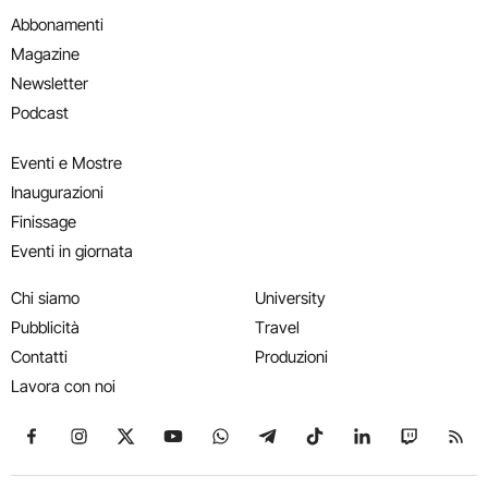
Abbonamenti
Magazine
Newsletter
Podcast
Eventi e Mostre
Inaugurazioni
Finissage
Eventi in giornata
Chi siamo
University
Pubblicità
Travel
Contatti
Produzioni
Lavora con noi
Seguici su Facebook
Seguici su Instagram
Seguici su X
Seguici su YouTube
Seguici su WhatsApp
Seguici su Telegram
Seguici su TikTok
Seguici su Link
Seguici su
Segui