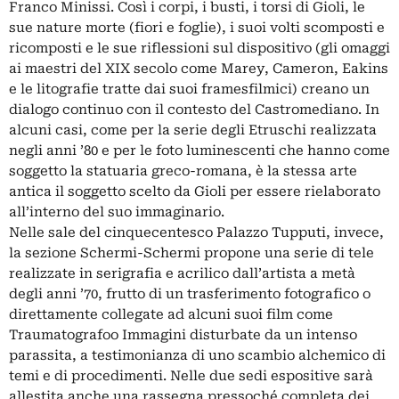
Franco Minissi. Così i corpi, i busti, i torsi di Gioli, le
sue nature morte (fiori e foglie), i suoi volti scomposti e
ricomposti e le sue riflessioni sul dispositivo (gli omaggi
ai maestri del XIX secolo come Marey, Cameron, Eakins
e le litografie tratte dai suoi framesfilmici) creano un
dialogo continuo con il contesto del Castromediano. In
alcuni casi, come per la serie degli Etruschi realizzata
negli anni ’80 e per le foto luminescenti che hanno come
soggetto la statuaria greco-romana, è la stessa arte
antica il soggetto scelto da Gioli per essere rielaborato
all’interno del suo immaginario.
Nelle sale del cinquecentesco Palazzo Tupputi, invece,
la sezione Schermi-Schermi propone una serie di tele
realizzate in serigrafia e acrilico dall’artista a metà
degli anni ’70, frutto di un trasferimento fotografico o
direttamente collegate ad alcuni suoi film come
Traumatografoo Immagini disturbate da un intenso
parassita, a testimonianza di uno scambio alchemico di
temi e di procedimenti. Nelle due sedi espositive sarà
allestita anche una rassegna pressoché completa dei