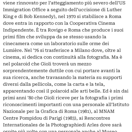
viene rinnovato per l’atteggiamento più severo dell’US
Immigration Office a seguito dell’uccisione di Luther
King e di Bob Kennedy), nel 1970 si stabilisce a Roma
dove entra in rapporto con la Cooperativa Cinema
Indipendente. È tra Rovigo e Roma che produce i suoi
primi film che sviluppa da se stesso usando la
cinecamera come un laboratorio sulle orme dei
Lumière. Nel ’76 si trasferisce a Milano dove, oltre al
cinema, si dedica con continuità alla fotografia. Ma è
nel polaroid che Gioli troverà un mezzo
sorprendentemente duttile con cui portare avanti la
sua ricerca, anche travasando la materia su supporti
diversi dalla pellicola, come la carta e la tela,
apparentando così il polaroid alle arti belle. Ed è sin dai
primi anni ’80 che Gioli riceve per la fotografia i primi
riconoscimenti importanti con una personale all’Istituto
Nazionale per la Grafica di Roma (1981), al MNAM
Centre Pompidou di Parigi (1983), ai Rencontres
Internationales de la Photographiedi Arles dove sarà
ospite più volte con una personale anche al Museo