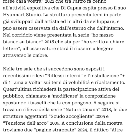
fosse casa vostra” 2022 che tra l’altro fa cenno
all’attività espositiva che Di Capua ospita presso il suo
Hyunnart Studio. La struttura presenta temi in parte
già sviluppati dall’artista ed in altri da sviluppare, e
può essere osservata sia dall’esterno che dall’interno.
Nel corridoio viene presentata la serie “ho messo
bianco su bianco” 2018 che sta per “ho scritto a chiare
lettere”; all’osservatore starà il riuscire a leggere
attraverso le ombre.
Nelle tre sale che si succedono sono esposti i
recentissimi rilevi “Riflessi interni” e l’installazione “+
di 1 Luna x Volta” sui temi di volubilità e ribaltamento.
Quest’ultima richiederà la partecipazione attiva del
pubblico, chiamato a ‘modificare’ la composizione
spostando i tasselli che la compongono. A seguire si
trova un rilievo della serie “Natura Umana” 2018, le due
strutture aggettanti “Scudo accogliente” 2005 e
“Tensione dell’arco” 2005. A conclusione della mostra
troviamo due “pagine strappate” 2024, il dittico “Altre