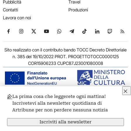
Pubblicità
Travel
Contatti
Produzioni
Lavora con noi
Seguici su Facebook
Seguici su Instagram
Seguici su X
Seguici su YouTube
Seguici su WhatsApp
Seguici su Telegram
Seguici su TikTok
Seguici su Link
Seguici su
Segui
Sito realizzato con il contributo bando TOCC Decreto Direttoriale
n. 385 del 19/10/2022 PROT. PROGETTOTOCC0000125
COR15906233 CUPC87J23001080008
La prima cosa che leggerete ogni mattina!
© 2011-2026 ARTRIBUNE srl – Corso Vittorio Emanuele II, 287 –
Iscrivetevi alla newsletter quotidiana di
00186 Roma - P.I. 11381581005
Artribune per non perdere nessuna notizia
Privacy: Responsabile della protezione dei dati personali
ARTRIBUNE srl – Corso Vittorio Emanuele II, 287 – 00186 Roma
Iscriviti alla newsletter
Termini e condizioni
Privacy Policy
Cookie Policy
Credits