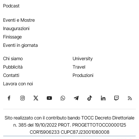
Podcast
Eventi e Mostre
Inaugurazioni
Finissage
Eventi in giornata
Chi siamo
University
Pubblicità
Travel
Contatti
Produzioni
Lavora con noi
Seguici su Facebook
Seguici su Instagram
Seguici su X
Seguici su YouTube
Seguici su WhatsApp
Seguici su Telegram
Seguici su TikTok
Seguici su Link
Seguici su
Segui
Sito realizzato con il contributo bando TOCC Decreto Direttoriale
n. 385 del 19/10/2022 PROT. PROGETTOTOCC0000125
COR15906233 CUPC87J23001080008