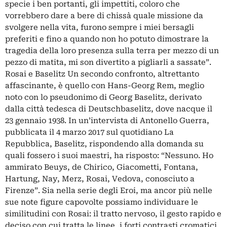
specie i ben portanti, gli impettiti, coloro che
vorrebbero dare a bere di chissà quale missione da
svolgere nella vita, furono sempre i miei bersagli
preferiti e fino a quando non ho potuto dimostrare la
tragedia della loro presenza sulla terra per mezzo di un
pezzo di matita, mi son divertito a pigliarli a sassate”.
Rosai e Baselitz Un secondo confronto, altrettanto
affascinante, è quello con Hans-Georg Rem, meglio
noto con lo pseudonimo di Georg Baselitz, derivato
dalla città tedesca di Deutschbaselitz, dove nacque il
23 gennaio 1938. In un’intervista di Antonello Guerra,
pubblicata il 4 marzo 2017 sul quotidiano La
Repubblica, Baselitz, rispondendo alla domanda su
quali fossero i suoi maestri, ha risposto: “Nessuno. Ho
ammirato Beuys, de Chirico, Giacometti, Fontana,
Hartung, Nay, Merz, Rosai, Vedova, conosciuto a
Firenze”. Sia nella serie degli Eroi, ma ancor più nelle
sue note figure capovolte possiamo individuare le
similitudini con Rosai: il tratto nervoso, il gesto rapido e
deciso con cui tratta le linee, i forti contrasti cromatici