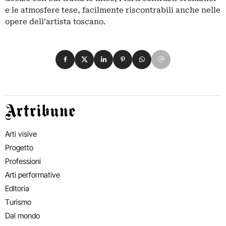
e le atmosfere tese, facilmente riscontrabili anche nelle
opere dell’artista toscano.
Condividi su Facebook
Condividi su X
Condividi su LinkedIn
Condividi su Pinterest
Condividi su WhatsApp
Condividi su Email
Artribune
Arti visive
Progetto
Professioni
Arti performative
Editoria
Turismo
Dal mondo