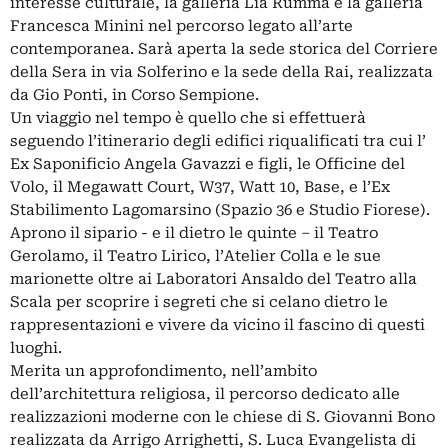
interesse culturale, la galleria Lia Rumma e la galleria
Francesca Minini nel percorso legato all’arte
contemporanea. Sarà aperta la sede storica del Corriere
della Sera in via Solferino e la sede della Rai, realizzata
da Gio Ponti, in Corso Sempione.
Un viaggio nel tempo è quello che si effettuerà
seguendo l’itinerario degli edifici riqualificati tra cui l’
Ex Saponificio Angela Gavazzi e figli, le Officine del
Volo, il Megawatt Court, W37, Watt 10, Base, e l’Ex
Stabilimento Lagomarsino (Spazio 36 e Studio Fiorese).
Aprono il sipario - e il dietro le quinte – il Teatro
Gerolamo, il Teatro Lirico, l’Atelier Colla e le sue
marionette oltre ai Laboratori Ansaldo del Teatro alla
Scala per scoprire i segreti che si celano dietro le
rappresentazioni e vivere da vicino il fascino di questi
luoghi.
Merita un approfondimento, nell’ambito
dell’architettura religiosa, il percorso dedicato alle
realizzazioni moderne con le chiese di S. Giovanni Bono
realizzata da Arrigo Arrighetti, S. Luca Evangelista di