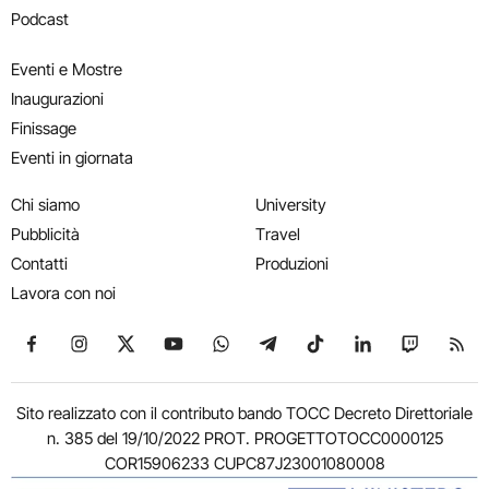
Podcast
Eventi e Mostre
Inaugurazioni
Finissage
Eventi in giornata
Chi siamo
University
Pubblicità
Travel
Contatti
Produzioni
Lavora con noi
Seguici su Facebook
Seguici su Instagram
Seguici su X
Seguici su YouTube
Seguici su WhatsApp
Seguici su Telegram
Seguici su TikTok
Seguici su Link
Seguici su
Segui
Sito realizzato con il contributo bando TOCC Decreto Direttoriale
n. 385 del 19/10/2022 PROT. PROGETTOTOCC0000125
COR15906233 CUPC87J23001080008