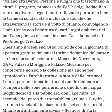
“Milano attraverso. Persone e luoghi che trasformano la
città”. Il progetto, promosso dall’ASP Golgi-Redaelli in
rete con diversi soggetti culturali, vuole portare in luce
le trame di solidarietà e inclusione sociale che
attraversano la storia e il volto di Milano, coinvolgendo
Open House con l’apertura di vari luoghi emblematici
per l’accoglienza e il sociale come Casa Jannacci o il
Pio Albergo Trivulzio.
Ques’anno il week end OHM coincide con la giornata di
apertura gratuita dei musei (prima domenica del mese):
sarà così possibile visitare il Museo del Novecento, la
GAM, Palazzo Moriggia e Palazzo Morando per
conoscerne non solo la collezione ma anche per
approfondire l’architettura e la storia delle loro sedi.
I nuovi percorsi tematici, tra cui quello dedicato al
recupero delle zone periferiche o quello che mappa
luoghi dedicati alla public art, con l’apertura, ad
esempio, del parco di arte pubblica Artline a Citylife,
saranno tracciabili in ciascuno dei sei sestieri in cui
Milano era anticamente divisa – Sestiere di Porta