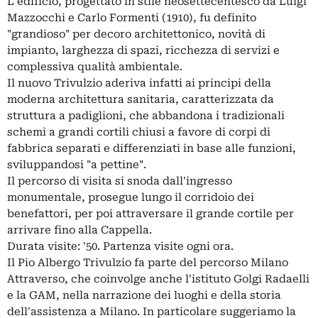
L’edificio, progettato in stile neosettecentesco da Luigi
Mazzocchi e Carlo Formenti (1910), fu definito
"grandioso" per decoro architettonico, novità di
impianto, larghezza di spazi, ricchezza di servizi e
complessiva qualità ambientale.
Il nuovo Trivulzio aderiva infatti ai principi della
moderna architettura sanitaria, caratterizzata da
struttura a padiglioni, che abbandona i tradizionali
schemi a grandi cortili chiusi a favore di corpi di
fabbrica separati e differenziati in base alle funzioni,
sviluppandosi "a pettine".
Il percorso di visita si snoda dall'ingresso
monumentale, prosegue lungo il corridoio dei
benefattori, per poi attraversare il grande cortile per
arrivare fino alla Cappella.
Durata visite: '50. Partenza visite ogni ora.
Il Pio Albergo Trivulzio fa parte del percorso Milano
Attraverso, che coinvolge anche l'istituto Golgi Radaelli
e la GAM, nella narrazione dei luoghi e della storia
dell'assistenza a Milano. In particolare suggeriamo la