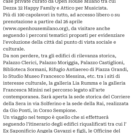
case private curato da Open House Milano tra cui
Dezza 32 Happy Family e Attico per Musicista.
Più di 100 capolavori in tutto, ad accesso libero o su
prenotazione a partire dal 26 aprile
(www.openhousemilano.org), da visitare anche
seguendo i percorsi tematici proposti per evidenziare
l’evoluzione della città dal punto di vista sociale e
culturale.
Da non perdere, tra gli edifici di rilevanza storica,
Palazzo Clerici, Palazzo Moriggia, Palazzo Castiglioni,
Biblioteca Sormani, Rifugio Antiaereo di Piazza Grandi,
lo Studio Museo Francesco Messina, etc. tra i siti di
interesse culturale, la galleria Lia Rumma e la galleria
Francesca Minini nel percorso legato all’arte
contemporanea. Sarà aperta la sede storica del Corriere
della Sera in via Solferino e la sede della Rai, realizzata
da Gio Ponti, in Corso Sempione.
Un viaggio nel tempo è quello che si effettuerà
seguendo l’itinerario degli edifici riqualificati tra cui l’
Ex Saponificio Angela Gavazzi e figli, le Officine del