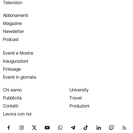
Television
Abbonamenti
Magazine
Newsletter
Podcast
Eventi e Mostre
Inaugurazioni
Finissage
Eventi in giornata
Chi siamo
University
Pubblicità
Travel
Contatti
Produzioni
Lavora con noi
Seguici su Facebook
Seguici su Instagram
Seguici su X
Seguici su YouTube
Seguici su WhatsApp
Seguici su Telegram
Seguici su TikTok
Seguici su Link
Seguici su
Segui