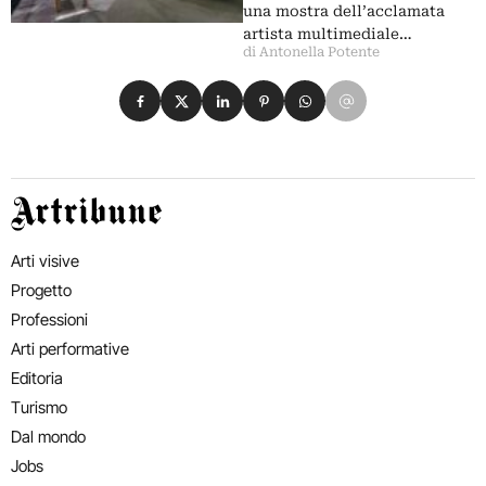
una mostra dell’acclamata
artista multimediale…
di Antonella Potente
Condividi su Facebook
Condividi su X
Condividi su LinkedIn
Condividi su Pinterest
Condividi su WhatsApp
Condividi su Email
Artribune
Arti visive
Progetto
Professioni
Arti performative
Editoria
Turismo
Dal mondo
Jobs