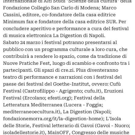
Internazionale di Alti Studi "Scienze della cultura" della
Fondazione Collegio San Carlo di Modena; Marco
Cassini, editore, co-fondatore della casa editrice
Minimum fax e fondatore della casa editrice SUR. Per
concludere aperitivo e performance a cura del festival
di musica elettronica La Digestion di Napoli.
Sabato 24 marzo i festival potranno presentarsi al
pubblico con un programma culturale a loro cura, che
contribuirà a rendere lo spazio, come da tradizione di
Nuove Pratiche Fest, luogo di scambio e confronto tra i
partecipanti. Gli spazi di cre.zi. Plus diventeranno
teatro di performance e narrazioni con i festival del
paese dei festival del Goethe-Institut, ovvero: Cufù
Festival (Castrofilippo - Agrigento; cufu.it), Eruzioni
Festival (Ercolano; efesti.org); Festival della
Letteratura Mediterranea (Lucera - Foggia;
mediterraneoecultura.it), La Digestion (Napoli;
fondazionemorra.org/it/la-digestion-home); L'Isola
delle Storie, Festival letterario di Gavoi (Gavoi - Nuoro;
isoladellestorie.it), MainOFF, Congresso delle musiche