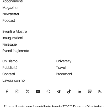
Abbonamenti
Magazine
Newsletter
Podcast
Eventi e Mostre
Inaugurazioni
Finissage
Eventi in giornata
Chi siamo
University
Pubblicità
Travel
Contatti
Produzioni
Lavora con noi
Seguici su Facebook
Seguici su Instagram
Seguici su X
Seguici su YouTube
Seguici su WhatsApp
Seguici su Telegram
Seguici su TikTok
Seguici su Link
Seguici su
Segui
Sito realizzato con il contributo bando TOCC Decreto Direttoriale