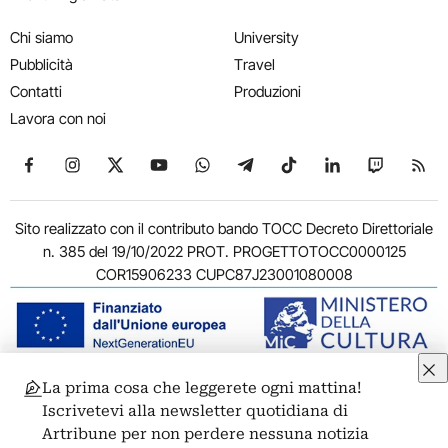
Chi siamo
University
Pubblicità
Travel
Contatti
Produzioni
Lavora con noi
Seguici su Facebook
Seguici su Instagram
Seguici su X
Seguici su YouTube
Seguici su WhatsApp
Seguici su Telegram
Seguici su TikTok
Seguici su Link
Seguici su
Segui
Sito realizzato con il contributo bando TOCC Decreto Direttoriale
n. 385 del 19/10/2022 PROT. PROGETTOTOCC0000125
COR15906233 CUPC87J23001080008
La prima cosa che leggerete ogni mattina!
© 2011-2026 ARTRIBUNE srl – Corso Vittorio Emanuele II, 287 –
Iscrivetevi alla newsletter quotidiana di
00186 Roma - P.I. 11381581005
Artribune per non perdere nessuna notizia
Privacy: Responsabile della protezione dei dati personali