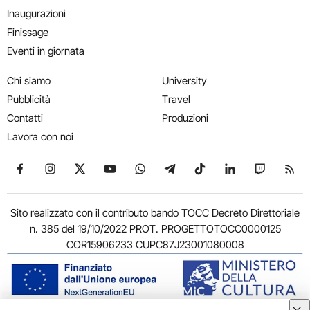
Inaugurazioni
Finissage
Eventi in giornata
Chi siamo
University
Pubblicità
Travel
Contatti
Produzioni
Lavora con noi
Seguici su Facebook
Seguici su Instagram
Seguici su X
Seguici su YouTube
Seguici su WhatsApp
Seguici su Telegram
Seguici su TikTok
Seguici su Link
Seguici su
Segui
Sito realizzato con il contributo bando TOCC Decreto Direttoriale
n. 385 del 19/10/2022 PROT. PROGETTOTOCC0000125
COR15906233 CUPC87J23001080008