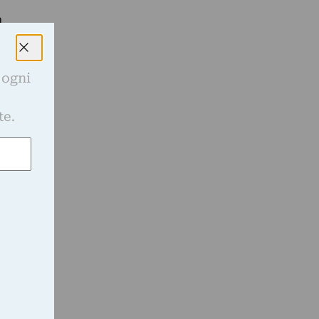
a
 ogni
e
te.