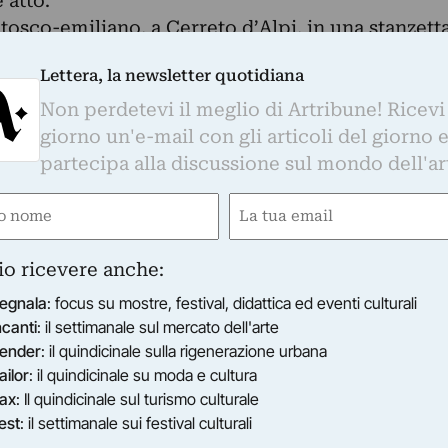
 atto.
osco-emiliano, a Cerreto d’Alpi, in una stanzett
 e avvolta in spirali di incenso come muta
Lettera, la newsletter quotidiana
eroso monastero diffuso e senza Abate a
liaia di capocchie di spilli vanno a comporre un
Non perdetevi il meglio di Artribune! Ricevi
racce di oreficerie granulari nate e morte con le
giorno un'e-mail con gli articoli del giorno 
mmino, nelle steppe d'Asia, al seguito del sole,
partecipa alla discussione sul mondo dell'ar
ppe criptate per navigatori astrali di là da
e
Email
gatorio)
(Obbligatorio)
osti allo sguardo ma incombenti, interminabili
io ricevere anche:
 di spilli, in attesa del soffio che, facendoli
anza. Un suono latente che possiede capacità di
egnala
: focus su mostre, festival, didattica ed eventi culturali
e. Un suono soave che si fa parola rassicurante:
ncanti
: il settimanale sul mercato dell'arte
ender
: il quindicinale sulla rigenerazione urbana
ailor
: il quindicinale su moda e cultura
, accade.
ax
: Il quindicinale sul turismo culturale
est
: il settimanale sui festival culturali