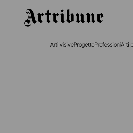
Artribune
Arti visive
Progetto
Professioni
Arti 