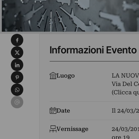
Condividi su Facebook
Informazioni Evento
Condividi su X
Condividi su LinkedIn
Condividi su Pinterest
Luogo
LA NUOV
Via Del C
Condividi su WhatsApp
(Clicca q
Condividi su Email
Date
Il
24/03/
Vernissage
24/03/20
ore 19