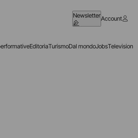
Newsletter
Account
performative
Editoria
Turismo
Dal mondo
Jobs
Television