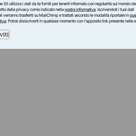
e Srl utilizza i dati da te forniti per tenerti informato con regolarità sul mondo del
petto della privacy come indicato nella
nostra informativa
. Iscrivendoti i tuoi dati
i verranno trasferiti su MailChimp e trattati secondo le modalità riportate in
que
tiva
. Potrai disiscriverti in qualsiasi momento con l'apposito link presente nelle 
viti