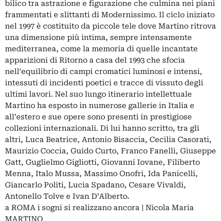
bilico tra astrazione e figurazione che culmina nei piani
frammentati e slittanti di Modernissimo. Il ciclo iniziato
nel 1997 è costituito da piccole tele dove Martino ritrova
una dimensione più intima, sempre intensamente
mediterranea, come la memoria di quelle incantate
apparizioni di Ritorno a casa del 1993 che sfocia
nell’equilibrio di campi cromatici luminosi e intensi,
intessuti di incidenti poetici e tracce di vissuto degli
ultimi lavori. Nel suo lungo itinerario intellettuale
Martino ha esposto in numerose gallerie in Italia e
all’estero e sue opere sono presenti in prestigiose
collezioni internazionali. Di lui hanno scritto, tra gli
altri, Luca Beatrice, Antonio Bisaccia, Cecilia Casorati,
Maurizio Coccia, Guido Curto, Franco Fanelli, Giuseppe
Gatt, Guglielmo Gigliotti, Giovanni Iovane, Filiberto
Menna, Italo Mussa, Massimo Onofri, Ida Panicelli,
Giancarlo Politi, Lucia Spadano, Cesare Vivaldi,
Antonello Tolve e Ivan D’Alberto.
a ROMA i sogni si realizzano ancora | Nicola Maria
MARTINO