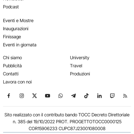
Podcast
Eventi e Mostre
Inaugurazioni
Finissage
Eventi in giornata
Chi siamo
University
Pubblicità
Travel
Contatti
Produzioni
Lavora con noi
Seguici su Facebook
Seguici su Instagram
Seguici su X
Seguici su YouTube
Seguici su WhatsApp
Seguici su Telegram
Seguici su TikTok
Seguici su Link
Seguici su
Segui
Sito realizzato con il contributo bando TOCC Decreto Direttoriale
n. 385 del 19/10/2022 PROT. PROGETTOTOCC0000125
COR15906233 CUPC87J23001080008