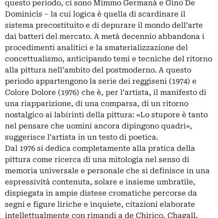
questo periodo, ci sono Mimmo Germanà e Gino De
Dominicis – la cui logica è quella di scardinare il
sistema precostituito e di depurare il mondo dell’arte
dai batteri del mercato. A metà decennio abbandona i
procedimenti analitici e la smaterializzazione del
concettualismo, anticipando temi e tecniche del ritorno
alla pittura nell’ambito del postmoderno. A questo
periodo appartengono la serie dei reggiseni (1974) e
Colore Dolore (1976) che è, per l’artista, il manifesto di
una riapparizione, di una comparsa, di un ritorno
nostalgico ai labirinti della pittura: «Lo stupore è tanto
nel pensare che uomini ancora dipingono quadri»,
suggerisce l’artista in un testo di poetica.
Dal 1976 si dedica completamente alla pratica della
pittura come ricerca di una mitologia nel senso di
memoria universale e personale che si definisce in una
espressività contenuta, solare e insieme umbratile,
dispiegata in ampie distese cromatiche percorse da
segni e figure liriche e inquiete, citazioni elaborate
intellettualmente con rimandi a de Chirico, Chagall,