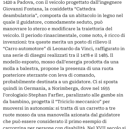
1420 a Padova, con il veicolo progettato dall’ingegnere
Giovanni Fontana, la cosiddetta “Cattedra
deambulatoria”, composta da un abitacolo in legno nel
quale il guidatore, comodamente seduto, può
manovrare lo sterzo e modificare la traiettoria del
veicolo. Il periodo rinascimentale, come noto, è ricco di
invenzioni: tra queste merita un posto di rilievo il
“Carro automotore” di Leonardo da Vinci, raffigurato in
una serie di disegni realizzati tra il 1478 e il 1485. Il
modello esposto, mosso dall’energia prodotta da una
molla a balestra, propone la presenza di una ruota
posteriore sterzante con leva di comando,
probabilmente destinata a un guidatore. Ci si sposta
quindi in Germania, a Norimberga, dove nel 1655
l’orologiaio Stephan Farfler, paralizzato alle gambe sin
da bambino, progetta il “Triciclo meccanico” per
muoversi in autonomia: si tratta di un carretto a tre
ruote mosso da una manovella azionata dal guidatore
che può essere considerato il primo esempio di
carrozzina per persone con disabilità. Nel XVII secolo si