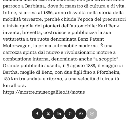
parroco a Barbiana, dove fu maestro di cultura e di vita.
Infine, si arriva al 1886, anno di svolta nella storia della
mobilità terrestre, perché chiude l’epoca dei precursori
e inizia quella dei pionieri dell’automobile: Karl Benz
inventa, brevetta, costruisce e pubblicizza la sua
vetturetta a tre ruote denominata Benz Patent
Motorwagen, la prima automobile moderna. È una
carrozza spinta dal nuovo e rivoluzionario motore a
combustione interna, denominato anche “a scoppio”.
Grande pubblicità suscitò, il 5 agosto 1888, il viaggio di
Bertha, moglie di Benz, con due figli fino a Pforzheim,
180 km tra andata e ritorno, a una velocità di circa 10
km all’ora.
https://mostre.museogalileo.it/motus
Condividi su Facebook
Condividi su X
Condividi su LinkedIn
Condividi su Pinterest
Condividi su WhatsApp
Condividi su Email