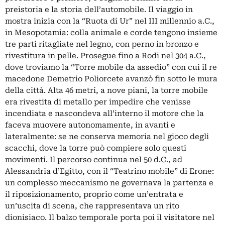
preistoria e la storia dell’automobile. Il viaggio in
mostra inizia con la “Ruota di Ur” nel III millennio a.C.,
in Mesopotamia: colla animale e corde tengono insieme
tre parti ritagliate nel legno, con perno in bronzo e
rivestitura in pelle. Prosegue fino a Rodi nel 304 a.C.,
dove troviamo la “Torre mobile da assedio” con cui il re
macedone Demetrio Poliorcete avanzò fin sotto le mura
della città. Alta 46 metri, a nove piani, la torre mobile
era rivestita di metallo per impedire che venisse
incendiata e nascondeva all’interno il motore che la
faceva muovere autonomamente, in avanti e
lateralmente: se ne conserva memoria nel gioco degli
scacchi, dove la torre può compiere solo questi
movimenti. Il percorso continua nel 50 d.C., ad
Alessandria d’Egitto, con il “Teatrino mobile” di Erone:
un complesso meccanismo ne governava la partenza e
il riposizionamento, proprio come un’entrata e
un’uscita di scena, che rappresentava un rito
dionisiaco. Il balzo temporale porta poi il visitatore nel