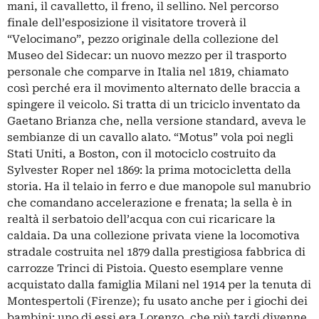
mani, il cavalletto, il freno, il sellino. Nel percorso
finale dell’esposizione il visitatore troverà il
“Velocimano”, pezzo originale della collezione del
Museo del Sidecar: un nuovo mezzo per il trasporto
personale che comparve in Italia nel 1819, chiamato
così perché era il movimento alternato delle braccia a
spingere il veicolo. Si tratta di un triciclo inventato da
Gaetano Brianza che, nella versione standard, aveva le
sembianze di un cavallo alato. “Motus” vola poi negli
Stati Uniti, a Boston, con il motociclo costruito da
Sylvester Roper nel 1869: la prima motocicletta della
storia. Ha il telaio in ferro e due manopole sul manubrio
che comandano accelerazione e frenata; la sella è in
realtà il serbatoio dell’acqua con cui ricaricare la
caldaia. Da una collezione privata viene la locomotiva
stradale costruita nel 1879 dalla prestigiosa fabbrica di
carrozze Trinci di Pistoia. Questo esemplare venne
acquistato dalla famiglia Milani nel 1914 per la tenuta di
Montespertoli (Firenze); fu usato anche per i giochi dei
bambini: uno di essi era Lorenzo, che più tardi divenne