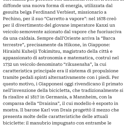
diffonde una nuova forma di energia, utilizzata dal
gesuita belga Ferdinand Verbiest, missionario a
Pechino, per il suo “Carretto a vapore”: nel 1678 creò
per il divertimento del giovane imperatore Kanxi un
veicolo semovente azionato dal vapore che fuoriusciva
da una caldaia. Sempre dall’Oriente arriva la “Barca
terrestre”, precisamente da Hikone, in Giappone:
Hiraishi Kuheiji Tokimitsu, magistrato della città e
appassionato di astronomia e matematica, costruì nel
1732 un veicolo denominato “rikusensha”, la cui
caratteristica principale era il sistema di propulsione
tramite pedali spinti alternativamente con i piedi. Per
questo motivo, i Giapponesi oggi rivendicano il primato
nell’invenzione della bicicletta, che tradizionalmente si
fa risalire al 1817 in Germania, a Mannheim, con la
comparsa della “Draisina”, il cui modello è esposto in
mostra. Il barone Karl von Drais progettò il mezzo che
presenta molte delle caratteristiche delle attuali
biciclette: il manubrio impugnato con entrambe le