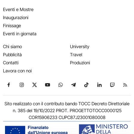
Eventi e Mostre
Inaugurazioni
Finissage
Eventi in giornata
Chi siamo
University
Pubblicità
Travel
Contatti
Produzioni
Lavora con noi
Seguici su Facebook
Seguici su Instagram
Seguici su X
Seguici su YouTube
Seguici su WhatsApp
Seguici su Telegram
Seguici su TikTok
Seguici su Link
Seguici su
Segui
Sito realizzato con il contributo bando TOCC Decreto Direttoriale
n. 385 del 19/10/2022 PROT. PROGETTOTOCC0000125
COR15906233 CUPC87J23001080008