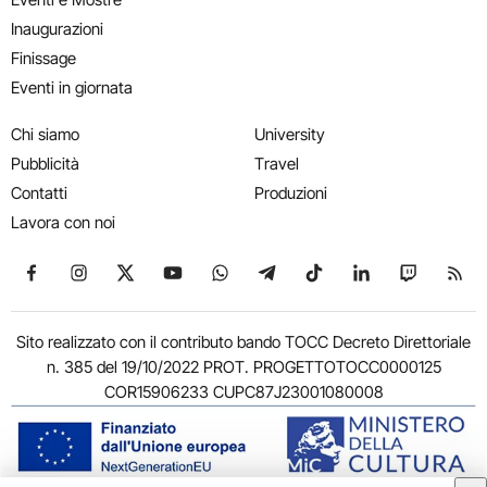
Inaugurazioni
Finissage
Eventi in giornata
Chi siamo
University
Pubblicità
Travel
Contatti
Produzioni
Lavora con noi
Seguici su Facebook
Seguici su Instagram
Seguici su X
Seguici su YouTube
Seguici su WhatsApp
Seguici su Telegram
Seguici su TikTok
Seguici su Link
Seguici su
Segui
Sito realizzato con il contributo bando TOCC Decreto Direttoriale
n. 385 del 19/10/2022 PROT. PROGETTOTOCC0000125
COR15906233 CUPC87J23001080008