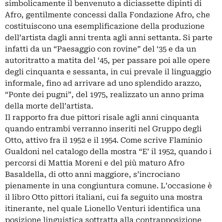
simbolicamente il benvenuto a diciassette dipinti di
Afro, gentilmente concessi dalla Fondazione Afro, che
costituiscono una esemplificazione della produzione
dell’artista dagli anni trenta agli anni settanta. Si parte
infatti da un “Paesaggio con rovine” del ‘35 e da un
autoritratto a matita del ‘45, per passare poi alle opere
degli cinquanta e sessanta, in cui prevale il linguaggio
informale, fino ad arrivare ad uno splendido arazzo,
“Ponte dei pugni”, del 1975, realizzato un anno prima
della morte dell’artista.
Il rapporto fra due pittori risale agli anni cinquanta
quando entrambi verranno inseriti nel Gruppo degli
Otto, attivo fra il 1952 e il 1954. Come scrive Flaminio
Gualdoni nel catalogo della mostra “E’ il 1952, quando i
percorsi di Mattia Moreni e del più maturo Afro
Basaldella, di otto anni maggiore, s’incrociano
pienamente in una congiuntura comune. L’occasione è
il libro Otto pittori italiani, cui fa seguito una mostra
itinerante, nel quale Lionello Venturi identifica una
posizione linguistica sottratta alla contrapposizione