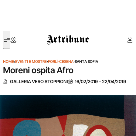
Artribune
HOME
›
EVENTI E MOSTRE
›
FORLÌ-CESENA
›
SANTA SOFIA
Moreni ospita Afro
GALLERIA VERO STOPPIONI
16/02/2019
–
22/04/2019