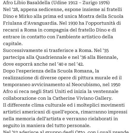
Afro Libio Basaldella (Udine 1912 – Zurigo 1976)
Nel ’28, appena sedicenne, espone insieme ai fratelli
Dino e Mirko alla prima ed unica Mostra della Scuola
Friulana d’Avanguardia. Nel 1930 ha l’opportunità di
recarsi a Roma in compagnia del fratello Dino e di
entrare in contatto con l’ambiente artistico della
capitale.
Successivamente si trasferisce a Roma. Nel ’35
partecipa alla Quadriennale e nel ’36 alla Biennale,
dove esporrà anche nel ’40 e nel ’42.
Dopo l’esperienza della Scuola Romana, la
realizzazione di diverse opere di pittura murale ed il
temporaneo avvicinamento al Neocubismo, nel 1950
Afro si reca negli Stati Uniti ed inizia la ventennale
collaborazione con la Catherine Viviano Gallery.
Il differente clima culturale ed i molteplici movimenti
artistici americani di quell’epoca, rimarranno impressi
nella memoria dell’artista e verranno rielaborati in
seguito in maniera del tutto personale.
Nel ’52 aderisce al gruppo degli Otto, con i quali prende