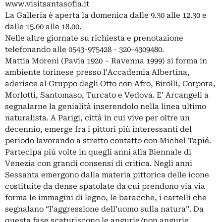
www.visitsantasofia.it
La Galleria è aperta la domenica dalle 9.30 alle 12.30 e
dalle 15.00 alle 18.00.
Nelle altre giornate su richiesta e prenotazione
telefonando alle 0543-975428 - 320-4309480.
Mattia Moreni (Pavia 1920 – Ravenna 1999) si forma in
ambiente torinese presso l’Accademia Albertina,
aderisce al Gruppo degli Otto con Afro, Birolli, Corpora,
Morlotti, Santomaso, Turcato e Vedova. E’ Arcangeli a
segnalarne la genialità inserendolo nella linea ultimo
naturalista. A Parigi, città in cui vive per oltre un
decennio, emerge fra i pittori più interessanti del
periodo lavorando a stretto contatto con Michel Tapié.
Partecipa più volte in quegli anni alla Biennale di
Venezia con grandi consensi di critica. Negli anni
Sessanta emergono dalla materia pittorica delle icone
costituite da dense spatolate da cui prendono via via
forma le immagini di legno, le baracche, i cartelli che
segnalano “l’aggressione dell’uomo sulla natura”. Da
questa fase scaturiscono le angurie/non angurie