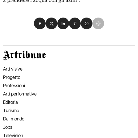
a prendere l’acqua con gli asini”.
Condividi su Facebook
Condividi su X
Condividi su LinkedIn
Condividi su Pinterest
Condividi su WhatsApp
Condividi su Email
Artribune
Arti visive
Progetto
Professioni
Arti performative
Editoria
Turismo
Dal mondo
Jobs
Television