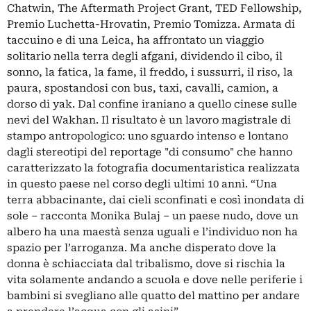
Chatwin, The Aftermath Project Grant, TED Fellowship,
Premio Luchetta-Hrovatin, Premio Tomizza. Armata di
taccuino e di una Leica, ha affrontato un viaggio
solitario nella terra degli afgani, dividendo il cibo, il
sonno, la fatica, la fame, il freddo, i sussurri, il riso, la
paura, spostandosi con bus, taxi, cavalli, camion, a
dorso di yak. Dal confine iraniano a quello cinese sulle
nevi del Wakhan. Il risultato è un lavoro magistrale di
stampo antropologico: uno sguardo intenso e lontano
dagli stereotipi del reportage "di consumo" che hanno
caratterizzato la fotografia documentaristica realizzata
in questo paese nel corso degli ultimi 10 anni. “Una
terra abbacinante, dai cieli sconfinati e così inondata di
sole – racconta Monika Bulaj – un paese nudo, dove un
albero ha una maestà senza uguali e l’individuo non ha
spazio per l’arroganza. Ma anche disperato dove la
donna è schiacciata dal tribalismo, dove si rischia la
vita solamente andando a scuola e dove nelle periferie i
bambini si svegliano alle quatto del mattino per andare