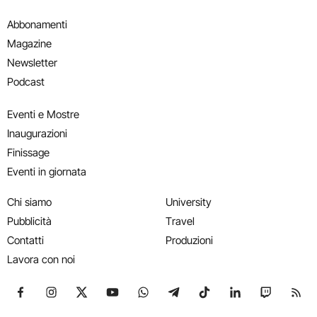
Abbonamenti
Magazine
Newsletter
Podcast
Eventi e Mostre
Inaugurazioni
Finissage
Eventi in giornata
Chi siamo
University
Pubblicità
Travel
Contatti
Produzioni
Lavora con noi
Seguici su Facebook
Seguici su Instagram
Seguici su X
Seguici su YouTube
Seguici su WhatsApp
Seguici su Telegram
Seguici su TikTok
Seguici su Link
Seguici su
Segui