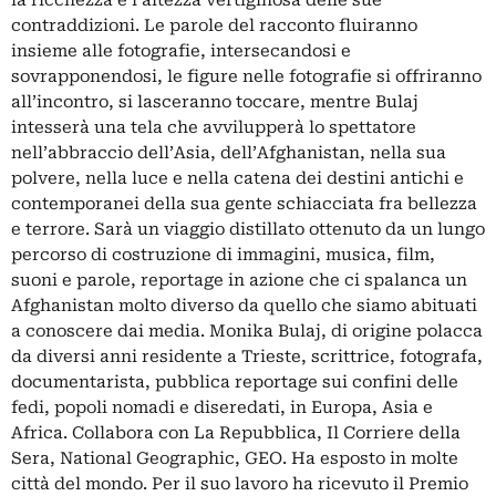
la ricchezza e l’altezza vertiginosa delle sue
contraddizioni. Le parole del racconto fluiranno
insieme alle fotografie, intersecandosi e
sovrapponendosi, le figure nelle fotografie si offriranno
all’incontro, si lasceranno toccare, mentre Bulaj
intesserà una tela che avvilupperà lo spettatore
nell’abbraccio dell’Asia, dell’Afghanistan, nella sua
polvere, nella luce e nella catena dei destini antichi e
contemporanei della sua gente schiacciata fra bellezza
e terrore. Sarà un viaggio distillato ottenuto da un lungo
percorso di costruzione di immagini, musica, film,
suoni e parole, reportage in azione che ci spalanca un
Afghanistan molto diverso da quello che siamo abituati
a conoscere dai media. Monika Bulaj, di origine polacca
da diversi anni residente a Trieste, scrittrice, fotografa,
documentarista, pubblica reportage sui confini delle
fedi, popoli nomadi e diseredati, in Europa, Asia e
Africa. Collabora con La Repubblica, Il Corriere della
Sera, National Geographic, GEO. Ha esposto in molte
città del mondo. Per il suo lavoro ha ricevuto il Premio