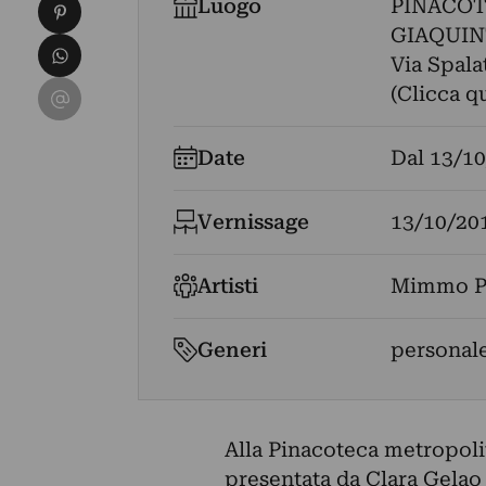
Condividi su Pinterest
Luogo
PINACOT
GIAQUI
Condividi su WhatsApp
Via Spalat
Condividi su Email
(Clicca q
Date
Dal
13/10
Vernissage
13/10/20
Artisti
Mimmo P
Generi
personale
Alla Pinacoteca metropoli
presentata da Clara Gelao