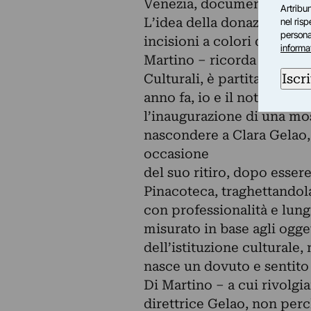
Venezia, documentati da u
Artribun
L’idea della donazione del
nel ris
personal
incisioni a colori dell’ar
informa
Martino – ricorda Francesca
Iscri
Culturali, è partita da un
anno fa, io e il noto critic
l’inaugurazione di una mos
nascondere a Clara Gelao, 
occasione
del suo ritiro, dopo essere
Pinacoteca, traghettandol
con professionalità e lung
misurato in base agli ogg
dell’istituzione culturale,
nasce un dovuto e sentito 
Di Martino – a cui rivolgi
direttrice Gelao, non perc