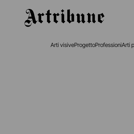
Artribune
Arti visive
Progetto
Professioni
Arti 