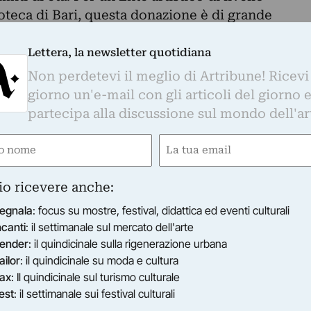
oteca di Bari, questa donazione è di grande
ricchire in modo significativo la collezione di
ri contemporanei italiani con sei incisioni di un
Lettera, la newsletter quotidiana
 Mimmo Paladino.
Non perdetevi il meglio di Artribune! Ricevi
rtino con la Pinacoteca di Bari, come si
giorno un'e-mail con gli articoli del giorno 
con la mostra “Paladino. La scultura” (2012), ed è
partecipa alla discussione sul mondo dell'ar
adino nel bastione di Santa Scolastica” (2016),
e
Email
di Xi’An” (2017). Negli anni più recenti il Di
azioni di particolare significato. Ha iniziato nel
ired)
(Required)
30 importanti opere grafiche al Museo di Palazzo
io ricevere anche:
 2016 gli e stata dedicata una sala a Palazzo
egnala
: focus su mostre, festival, didattica ed eventi culturali
itare la sua donazione
ncanti
: il settimanale sul mercato dell'arte
sti italiani e stranieri e 150 libri d’arte. Nel 2017
ender
: il quindicinale sulla rigenerazione urbana
alla Biblioteca annessa alla Pinacoteca di Bari e,
ailor
: il quindicinale su moda e cultura
to 100 disegni storici alla Fondazione Giorgio
ax
: Il quindicinale sul turismo culturale
est
: il settimanale sui festival culturali