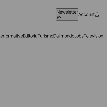
Newsletter
Account
performative
Editoria
Turismo
Dal mondo
Jobs
Television