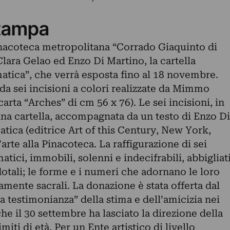
tampa
Pinacoteca metropolitana “Corrado Giaquinto di
Clara Gelao ed Enzo Di Martino, la cartella
ica”, che verrà esposta fino al 18 novembre.
 da sei incisioni a colori realizzate da Mimmo
arta “Arches” di cm 56 x 76). Le sei incisioni, in
una cartella, accompagnata da un testo di Enzo Di
tica (editrice Art of this Century, New York,
’arte alla Pinacoteca. La raffigurazione di sei
tici, immobili, solenni e indecifrabili, abbigliat
otali; le forme e i numeri che adornano le loro
mente sacrali. La donazione è stata offerta dal
 “a testimonianza” della stima e dell’amicizia nei
he il 30 settembre ha lasciato la direzione della
miti di età. Per un Ente artistico di livello