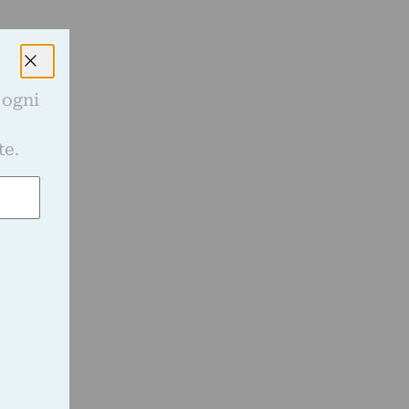
 ogni
e
te.