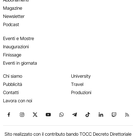
Magazine
Newsletter
Podcast
Eventi e Mostre
Inaugurazioni
Finissage
Eventi in giornata
Chi siamo
University
Pubblicità
Travel
Contatti
Produzioni
Lavora con noi
Seguici su Facebook
Seguici su Instagram
Seguici su X
Seguici su YouTube
Seguici su WhatsApp
Seguici su Telegram
Seguici su TikTok
Seguici su Link
Seguici su
Segui
Sito realizzato con il contributo bando TOCC Decreto Direttoriale