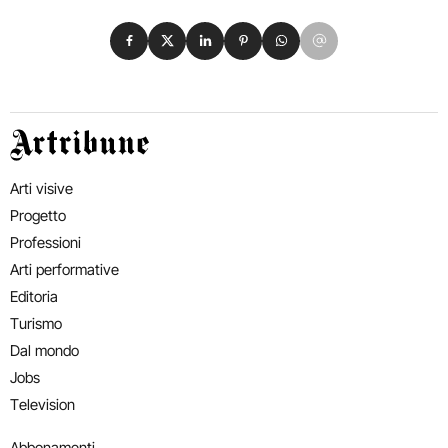
Condividi su Facebook
Condividi su X
Condividi su LinkedIn
Condividi su Pinterest
Condividi su WhatsApp
Condividi su Email
Artribune
Arti visive
Progetto
Professioni
Arti performative
Editoria
Turismo
Dal mondo
Jobs
Television
Abbonamenti