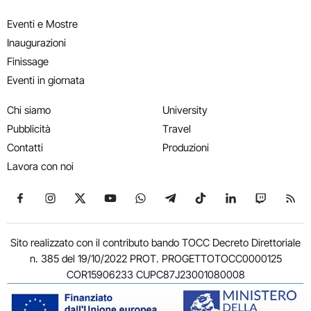
Eventi e Mostre
Inaugurazioni
Finissage
Eventi in giornata
Chi siamo
University
Pubblicità
Travel
Contatti
Produzioni
Lavora con noi
Seguici su Facebook
Seguici su Instagram
Seguici su X
Seguici su YouTube
Seguici su WhatsApp
Seguici su Telegram
Seguici su TikTok
Seguici su Link
Seguici su
Segui
Sito realizzato con il contributo bando TOCC Decreto Direttoriale
n. 385 del 19/10/2022 PROT. PROGETTOTOCC0000125
COR15906233 CUPC87J23001080008