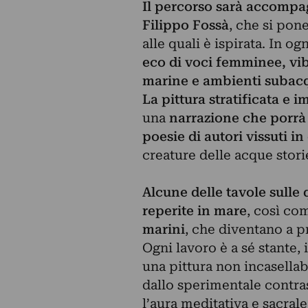
Il percorso sarà accompa
Filippo Fossà
, che si pon
alle quali è ispirata. In o
eco di voci femminee, vi
marine e ambienti subac
La pittura stratificata e i
una
narrazione che porrà 
poesie di autori vissuti i
creature delle acque storie 
Alcune delle tavole sulle q
reperite in mare
, così co
marini
, che diventano a p
Ogni lavoro è a sé stante, 
una pittura non incasellab
dallo sperimentale contrast
l’aura meditativa e sacrale