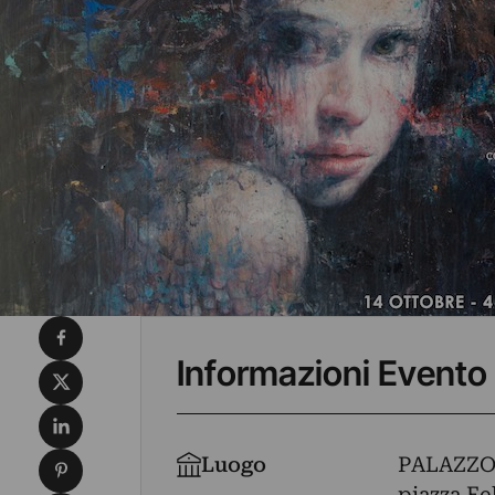
Condividi su Facebook
Informazioni Evento
Condividi su X
Condividi su LinkedIn
Condividi su Pinterest
Luogo
PALAZZO
piazza Feb