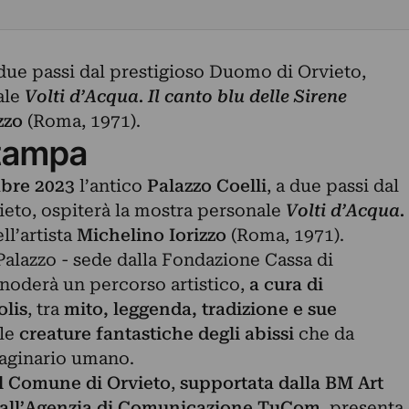
 due passi dal prestigioso Duomo di Orvieto,
ale
Volti d’Acqua. Il canto blu delle Sirene
zzo
(Roma, 1971).
tampa
mbre 2023
l’antico
Palazzo Coelli
, a due passi dal
eto, ospiterà la mostra personale
Volti d’Acqua.
ll’artista
Michelino Iorizzo
(Roma, 1971).
 Palazzo - sede dalla Fondazione Cassa di
snoderà un percorso artistico,
a cura di
lis
, tra
mito, leggenda, tradizione e sue
lle
creature fantastiche degli abissi
che da
aginario umano.
l Comune di Orvieto
,
supportata dalla BM Art
e dall’Agenzia di Comunicazione TuCom
, presenta