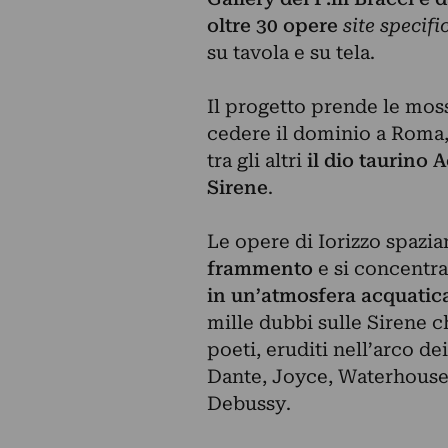
oltre 30 opere
site specifi
su tavola e su tela.
Il progetto prende le mosse
cedere il dominio a Roma, n
tra gli altri
il dio taurino 
Sirene
.
Le opere di Iorizzo spazi
frammento
e si concentr
in un’atmosfera acquatica
mille dubbi sulle Sirene ch
poeti, eruditi nell’arco de
Dante, Joyce, Waterhouse,
Debussy.