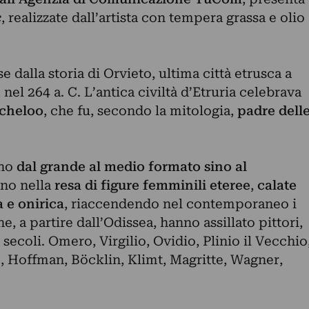
c
, realizzate dall’artista con tempera grassa e olio
 dalla storia di Orvieto, ultima città etrusca a
el 264 a. C. L’antica civiltà d’Etruria celebrava
Acheloo
, che fu, secondo la mitologia,
padre dell
ano
dal grande al medio formato sino al
ano nella
resa di figure femminili eteree
,
calate
 e onirica
, riaccendendo nel contemporaneo i
e, a partire dall’Odissea, hanno assillato pittori,
i secoli. Omero, Virgilio, Ovidio, Plinio il Vecchio
 Hoffman, Böcklin, Klimt, Magritte, Wagner,