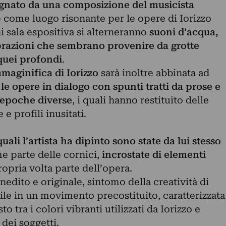
gnato da una composizione del musicista
e come luogo risonante per le opere di Iorizzo
gni sala espositiva si alterneranno
suoni d’acqua,
brazioni che sembrano provenire da grotte
quei profondi
.
mmaginifica di Iorizzo
sarà inoltre abbinata ad
le opere in dialogo con spunti tratti da prose e
n epoche diverse
, i quali hanno restituito delle
e profili inusitati.
uali l’artista ha dipinto sono state da lui stesso
me parte delle cornici,
incrostate di elementi
ropria volta parte dell’opera.
inedito e originale, sintomo della creatività di
ile in un movimento precostituito, caratterizzata
o tra i colori vibranti utilizzati da Iorizzo e
 dei soggetti.