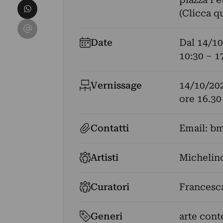
Condividi su WhatsApp
(Clicca q
Condividi su Email
Date
Dal
14/10
10:30 – 1
Vernissage
14/10/20
ore 16.30
Contatti
Email:
bm
Artisti
Michelino
Curatori
Francesc
Generi
arte con