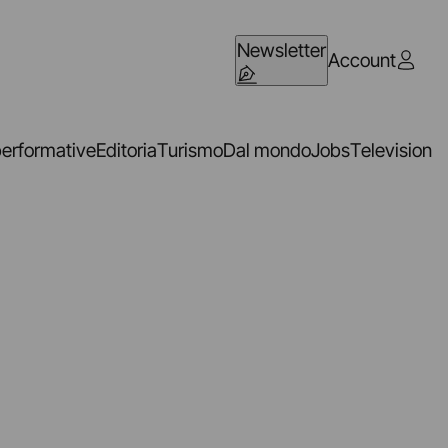
Newsletter
Account
performative
Editoria
Turismo
Dal mondo
Jobs
Television