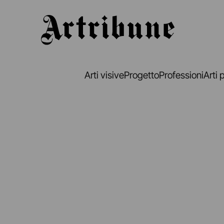
Artribune
Arti visive
Progetto
Professioni
Arti 