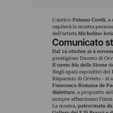
L’antico
Palazzo Coelli
, a
ospiterà la mostra person
dell’artista
Michelino Iori
Comunicato s
Dal 14 ottobre al 4 nove
prestigioso Duomo di Orvi
Il canto blu delle Sirene
de
Negli spazi espositivi del
Risparmio di Orvieto - si 
Francesca Romana de Pao
disletture
, a proposito de
sempre affascinano l’imm
La mostra,
patrocinata da
Gallery dei F.lli Bracci 