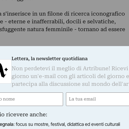
 s’inserisce in un filone di ricerca iconografico
 - eterne e inafferrabili, docili e selvatiche,
sfuggente natura femminile - tornano ad essere
Lettera, la newsletter quotidiana
ione Cassa di Risparmio di Orvieto
Non perdetevi il meglio di Artribune! Ricevi
 di Orvieto si erge il monumentale Palazzo
giorno un'e-mail con gli articoli del giorno 
dalla prima illustre famiglia che lo ha abitato.
partecipa alla discussione sul mondo dell'ar
llo stabile possa essere attribuita a Ippolito
e
Email
gatorio)
(Obbligatorio)
o acquistato dalla Fondazione per essere destinat
io ricevere anche:
 a seguito degli interventi di restauro, la
a sede a scopo istituzionale con l’apertura di
egnala
: focus su mostre, festival, didattica ed eventi culturali