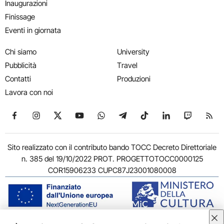
Inaugurazioni
Finissage
Eventi in giornata
Chi siamo
University
Pubblicità
Travel
Contatti
Produzioni
Lavora con noi
Seguici su Facebook
Seguici su Instagram
Seguici su X
Seguici su YouTube
Seguici su WhatsApp
Seguici su Telegram
Seguici su TikTok
Seguici su Link
Seguici su
Segui
Sito realizzato con il contributo bando TOCC Decreto Direttoriale
n. 385 del 19/10/2022 PROT. PROGETTOTOCC0000125
COR15906233 CUPC87J23001080008