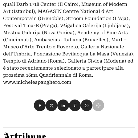
quali Darb 1718 Center (Il Cairo), Museum of Modern
Art (Istanbul), MAGASIN Centre National d’Art
Contemporain (Grenoble), Stroom Foundation (L’Aja),
Festival Tina-B (Praga), Vžigalica Galerija (Ljubljana),
Mestna Galerija (Nova Gorica), Academy of Fine Arts
(Cincinnati), Ambasciata Italiana (Bruxelles), Mart –
Museo d'Arte Trento e Rovereto, Galleria Nazionale
dell’Umbria, Fondazione Bevilacqua La Masa (Venezia),
Tempio di Adriano (Roma), Galleria Civica (Modena) ed
è stato recentemente selezionato a partecipare alla
prossima 16ma Quadriennale di Roma.
www.michelespanghero.com
Condividi su Facebook
Condividi su X
Condividi su LinkedIn
Condividi su Pinterest
Condividi su WhatsApp
Condividi su Email
Artribune