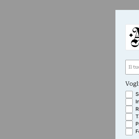
Nom
(Obbli
Nome
Vogl
S
I
R
T
P
F