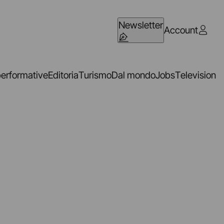
Newsletter
Account
performative
Editoria
Turismo
Dal mondo
Jobs
Television