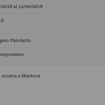
/2018
al
12/06/2018
18
elo Pistoletto
temporanea
n mostra a Mantova