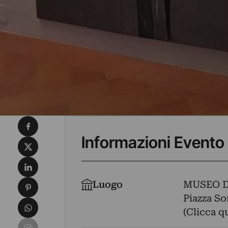
Condividi su Facebook
Informazioni Evento
Condividi su X
Condividi su LinkedIn
Condividi su Pinterest
Luogo
MUSEO D
Piazza Sor
Condividi su WhatsApp
(Clicca q
Condividi su Email