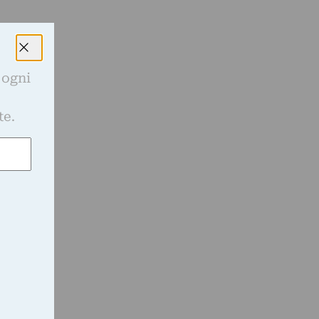
 ogni
e
te.