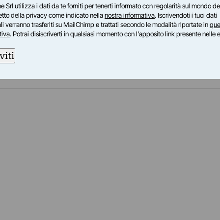
e Srl utilizza i dati da te forniti per tenerti informato con regolarità sul mondo del
petto della privacy come indicato nella
nostra informativa
. Iscrivendoti i tuoi dati
i verranno trasferiti su MailChimp e trattati secondo le modalità riportate in
que
tiva
. Potrai disiscriverti in qualsiasi momento con l'apposito link presente nelle 
viti