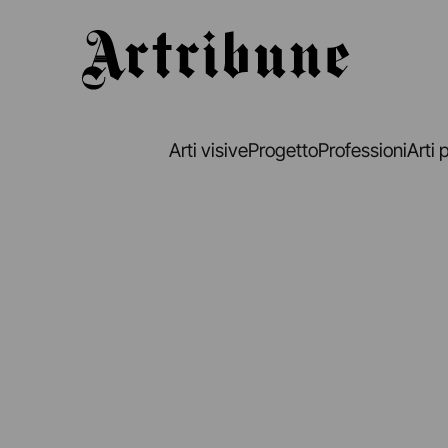
Artribune
Arti visive
Progetto
Professioni
Arti 