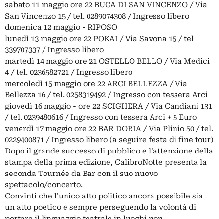
sabato 11 maggio ore 22 BUCA DI SAN VINCENZO / Via
San Vincenzo 15 / tel. 0289074308 / Ingresso libero
domenica 12 maggio - RIPOSO
lunedì 13 maggio ore 22 POKAI / Via Savona 15 / tel
339707337 / Ingresso libero
martedì 14 maggio ore 21 OSTELLO BELLO / Via Medici
4 / tel. 0236582721 / Ingresso libero
mercoledì 15 maggio ore 22 ARCI BELLEZZA / Via
Bellezza 16 / tel. 0258319492 / Ingresso con tessera Arci
giovedì 16 maggio - ore 22 SCIGHERA / Via Candiani 131
/ tel. 0239480616 / Ingresso con tessera Arci + 5 Euro
venerdì 17 maggio ore 22 BAR DORIA / Via Plinio 50 / tel.
0229400871 / Ingresso libero (a seguire festa di fine tour)
Dopo il grande successo di pubblico e l'attenzione della
stampa della prima edizione, CalibroNotte presenta la
seconda Tournée da Bar con il suo nuovo
spettacolo/concerto.
Convinti che l'unico atto politico ancora possibile sia
un atto poetico e sempre perseguendo la volontà di
portare il linguaggio teatrale in luoghi non