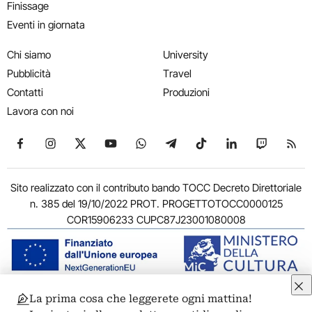
Finissage
Eventi in giornata
Chi siamo
University
Pubblicità
Travel
Contatti
Produzioni
Lavora con noi
Seguici su Facebook
Seguici su Instagram
Seguici su X
Seguici su YouTube
Seguici su WhatsApp
Seguici su Telegram
Seguici su TikTok
Seguici su Link
Seguici su
Segui
Sito realizzato con il contributo bando TOCC Decreto Direttoriale
n. 385 del 19/10/2022 PROT. PROGETTOTOCC0000125
COR15906233 CUPC87J23001080008
La prima cosa che leggerete ogni mattina!
© 2011-2026 ARTRIBUNE srl – Corso Vittorio Emanuele II, 287 –