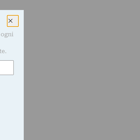
 ogni
e
te.