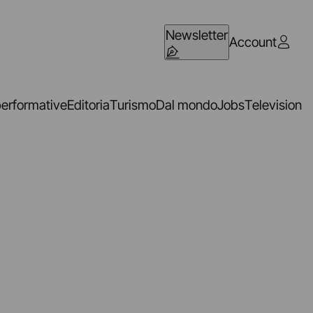
Newsletter
Account
performative
Editoria
Turismo
Dal mondo
Jobs
Television