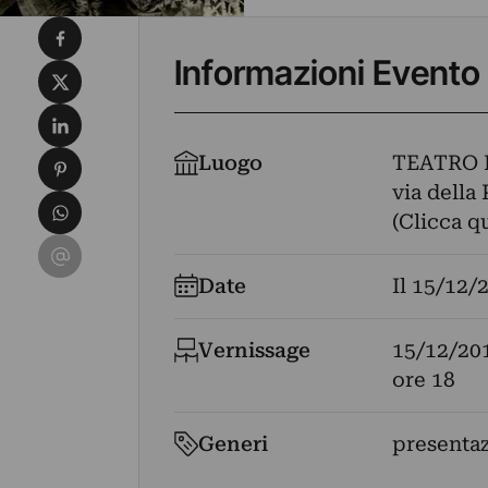
Condividi su Facebook
Informazioni Evento
Condividi su X
Condividi su LinkedIn
Condividi su Pinterest
Luogo
TEATRO 
via della 
Condividi su WhatsApp
(Clicca q
Condividi su Email
Date
Il
15/12/
Vernissage
15/12/20
ore 18
Generi
presenta