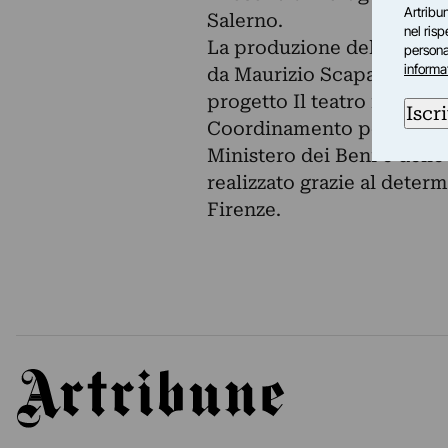
Artribun
Salerno.
nel ris
La produzione dell’archivi
personal
informa
da Maurizio Scaparro, in c
progetto Il teatro italian
Iscri
Coordinamento per le Celeb
Ministero dei Beni e delle
realizzato grazie al deter
Firenze.
Artribune