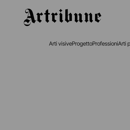
Artribune
Arti visive
Progetto
Professioni
Arti 