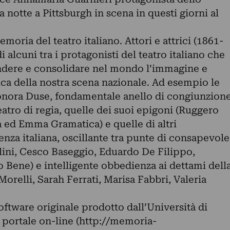
 notte a Pittsburgh in scena in questi giorni al
moria del teatro italiano. Attori e attrici (1861-
di alcuni tra i protagonisti del teatro italiano che
ndere e consolidare nel mondo l’immagine e
tica della nostra scena nazionale. Ad esempio le
leonora Duse, fondamentale anello di congiunzion
teatro di regia, quelle dei suoi epigoni (Ruggero
a ed Emma Gramatica) e quelle di altri
enza italiana, oscillante tra punte di consapevole
olini, Cesco Baseggio, Eduardo De Filippo,
 Bene) e intelligente obbedienza ai dettami dell
orelli, Sarah Ferrati, Marisa Fabbri, Valeria
oftware originale prodotto dall’Università di
 portale on-line (http://memoria-