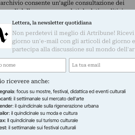
 l’archivio consente un’agile consultazione dei
 grandi della scena, corredati da dati analitici su
ia e materiale multimediale (iconografico, audio e
Lettera, la newsletter quotidiana
alizzato un DVD che riproduce i principali
Non perdetevi il meglio di Artribune! Ricevi
erti dal sito web.
giorno un'e-mail con gli articoli del giorno 
distribuito in occasione della presentazione del
partecipa alla discussione sul mondo dell'ar
a lunga esperienza maturata dal progetto di
e
Email
 Multimediale degli Attori Italiani (AMAtI)
ired)
(Required)
di Storia delle Arti e dello Spettacolo
io ricevere anche:
, sovvenzionata dal Ministero dell’Università e
egnala
: focus su mostre, festival, didattica ed eventi culturali
 realizzato con la collaborazione della Facoltà di
ncanti
: il settimanale sul mercato dell'arte
versità Statale di Milano, dell’Istituto
ender
: il quindicinale sulla rigenerazione urbana
sive di Venezia, del Dipartimento di Filosofia e
ailor
: il quindicinale su moda e cultura
ità Ca’ Foscari di Venezia, della Facoltà di
ax
: Il quindicinale sul turismo culturale
iversità di Bologna, della Facoltà di Lettere e
est
: il settimanale sui festival culturali
ipartimento di Studi Linguistici e Letterari di