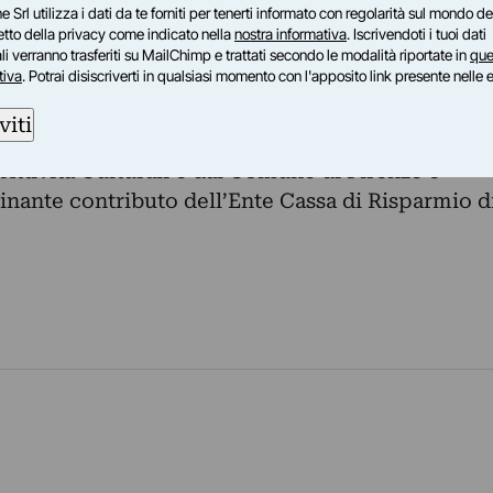
e Srl utilizza i dati da te forniti per tenerti informato con regolarità sul mondo del
petto della privacy come indicato nella
nostra informativa
. Iscrivendoti i tuoi dati
o si inscrive nell’ambito degli eventi organizzati
i verranno trasferiti su MailChimp e trattati secondo le modalità riportate in
que
tiva
. Potrai disiscriverti in qualsiasi momento con l'apposito link presente nelle 
ollaborazione con il Teatro della Pergola, per il
o nel mondo patrocinato dal Comitato di
viti
razioni dei 150 anni dell’Unità d’Italia, dal
 Attività Culturali e dal Comune di Firenze e
minante contributo dell’Ente Cassa di Risparmio d