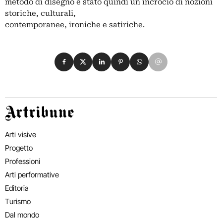
metodo di disegno è stato quindi un incrocio di nozioni
storiche, culturali,
contemporanee, ironiche e satiriche.
Condividi su Facebook
Condividi su X
Condividi su LinkedIn
Condividi su Pinterest
Condividi su WhatsApp
Condividi su Email
Artribune
Arti visive
Progetto
Professioni
Arti performative
Editoria
Turismo
Dal mondo