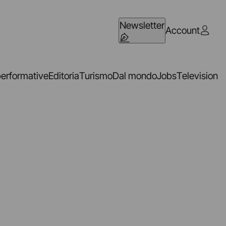
Newsletter
Account
performative
Editoria
Turismo
Dal mondo
Jobs
Television