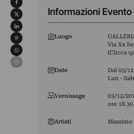
Condividi su Facebook
Informazioni Evento
Condividi su X
Condividi su LinkedIn
Condividi su Pinterest
Luogo
GALLERI
Via Xx Se
Condividi su WhatsApp
(Clicca q
Condividi su Email
Date
Dal
03/12
Lun - Sab
Vernissage
03/12/20
ore 18.30
Artisti
Massimo 