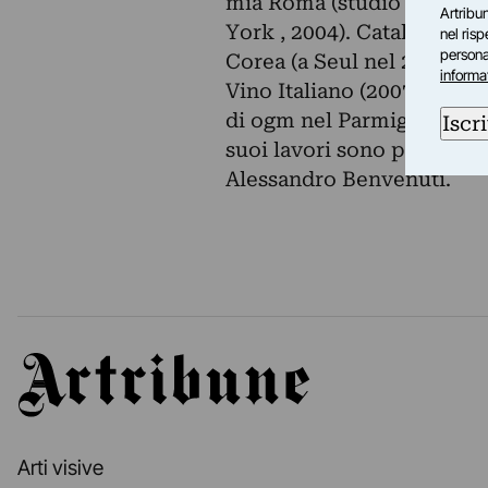
mia Roma (studio Freyrie 
Artribun
York , 2004). Catalani s’ 
nel ris
personal
Corea (a Seul nel 2004) ed
informa
Vino Italiano (2007). Par
di ogm nel Parmigiano Regg
Iscri
suoi lavori sono presenti 
Alessandro Benvenuti.
Artribune
Arti visive