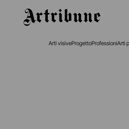
Artribune
Arti visive
Progetto
Professioni
Arti 