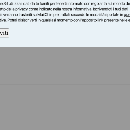
&Pestalozza,Milano, 2003 ) e My Urbanity (New
e Srl utilizza i dati da te forniti per tenerti informato con regolarità sul mondo del
afferma in Asia con un’importante antologica in
petto della privacy come indicato nella
nostra informativa
. Iscrivendoti i tuoi dati
i verranno trasferiti su MailChimp e trattati secondo le modalità riportate in
que
 in Giappone con la mostra itinerante Radici del
tiva
. Potrai disiscriverti in qualsiasi momento con l'apposito link presente nelle 
tecipa alle campagne di Greenpeace contro l'uso
iano e con il lavoro Terra Nuclearizzata(2009). 
viti
nel cinema di Pupi Avati, Cristina Comencini,