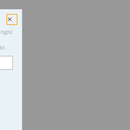
 ogni
e
te.