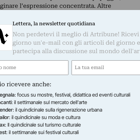
inare l’espressione concentrata. Altre
ri meno tempestosi o sono impegnate in lunghe
 nella circumnavigazione del continente
Lettera, la newsletter quotidiana
 con evidenza cartografica in South Atlantic
Non perdetevi il meglio di Artribune! Ricevi
, attraversata da paesaggi misteriosi, con una
giorno un'e-mail con gli articoli del giorno 
nte, popolata da donne misteriose che volgono lo
partecipa alla discussione sul mondo dell'ar
rra alla luna, che non è ancora vaga di mirar
e
Email
esistenza in contemplando la terra.
oma-vive e lavora a Roma) esordisce con quadri
gatorio)
(Obbligatorio)
n particolare pastasciutta, frutta e verdura,
io ricevere anche:
 ed esposti nella mostra L.I.F.E a New York
egnala
: focus su mostre, festival, didattica ed eventi culturali
 un viaggio in Italia attraverso la pittura dei suoi
ncanti
: il settimanale sul mercato dell'arte
la Giornata Mondiale della Gioventù a Roma nel
ender
: il quindicinale sulla rigenerazione urbana
ncoronati presenta la mostra Simboli Sacri con
ailor
: il quindicinale su moda e cultura
i, tutti di dimensioni colossali. Essendo anche
ax
: Il quindicinale sul turismo culturale
tela paesaggi urbani che espone nelle mostre La
est
: il settimanale sui festival culturali