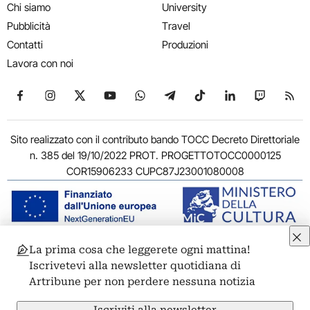
Chi siamo
University
Pubblicità
Travel
Contatti
Produzioni
Lavora con noi
Seguici su Facebook
Seguici su Instagram
Seguici su X
Seguici su YouTube
Seguici su WhatsApp
Seguici su Telegram
Seguici su TikTok
Seguici su Link
Seguici su
Segui
Sito realizzato con il contributo bando TOCC Decreto Direttoriale
n. 385 del 19/10/2022 PROT. PROGETTOTOCC0000125
COR15906233 CUPC87J23001080008
La prima cosa che leggerete ogni mattina!
© 2011-2026 ARTRIBUNE srl – Corso Vittorio Emanuele II, 287 –
Iscrivetevi alla newsletter quotidiana di
00186 Roma - P.I. 11381581005
Artribune per non perdere nessuna notizia
Privacy: Responsabile della protezione dei dati personali
ARTRIBUNE srl – Corso Vittorio Emanuele II, 287 – 00186 Roma