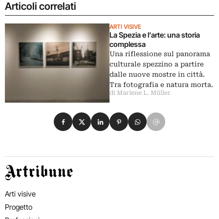
Articoli correlati
ARTI VISIVE
La Spezia e l’arte: una storia
complessa
Una riflessione sul panorama
culturale spezzino a partire
dalle nuove mostre in città.
Tra fotografia e natura morta.
di Marlene L. Müller
Condividi su Facebook
Condividi su X
Condividi su LinkedIn
Condividi su Pinterest
Condividi su WhatsApp
Condividi su Email
Artribune
Arti visive
Progetto