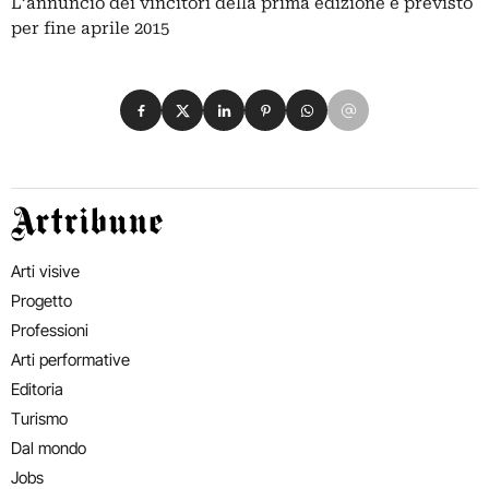
L’annuncio dei vincitori della prima edizione è previsto
per fine aprile 2015
Condividi su Facebook
Condividi su X
Condividi su LinkedIn
Condividi su Pinterest
Condividi su WhatsApp
Condividi su Email
Artribune
Arti visive
Progetto
Professioni
Arti performative
Editoria
Turismo
Dal mondo
Jobs