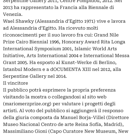
Serpentine Gallery 2011, Centre Pompidou, 2012. Nel
2013 ha rappresentato la Francia alla Biennale di
Venezia.
Wael Shawky (Alessandria d’Egitto 1971) vive e lavora
ad Alessandria d’Egitto. Ha ricevuto molti
riconoscimenti per il suo lavoro fra cui: Grand Nile
Prize Cairo Biennial 1996, Honorary Award Rita Longa
International Symposium 2001, Islamic World Arts
Initiative, Arts International 2004 e International Messa
Grant 2005. Ha esposto al Kunst-Werke di Berlino,
Istanbul Modern e a dOCUMENTA XIII nel 2012, alla
Serpentine Gallery nel 2014.
Il vincitore
Il pubblico potrà esprimere la propria preferenza
visitando la mostra o collegandosi al sito web
(mariomerzprize.org) per valutare i progetti degli
artisti. Al voto del pubblico si aggiungerà il responso
della giuria composta da Manuel Borja-Villel (Direttore
Museo Nacional Centro de arte Reina Sofía, Madrid),
Massimiliano Gioni (Capo Curatore New Museum, New