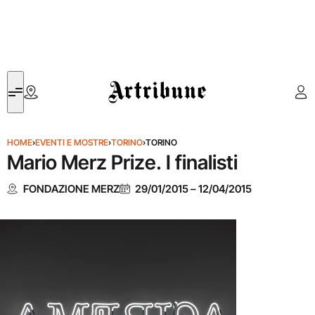
Artribune
HOME
›
EVENTI E MOSTRE
›
TORINO
›
TORINO
Mario Merz Prize. I finalisti
FONDAZIONE MERZ
29/01/2015
–
12/04/2015