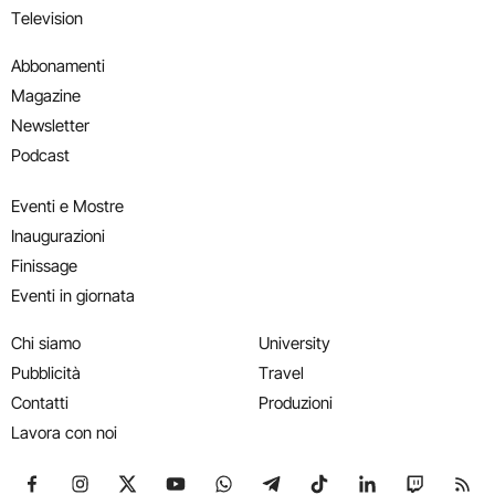
Television
Abbonamenti
Magazine
Newsletter
Podcast
Eventi e Mostre
Inaugurazioni
Finissage
Eventi in giornata
Chi siamo
University
Pubblicità
Travel
Contatti
Produzioni
Lavora con noi
Seguici su Facebook
Seguici su Instagram
Seguici su X
Seguici su YouTube
Seguici su WhatsApp
Seguici su Telegram
Seguici su TikTok
Seguici su Link
Seguici su
Segui