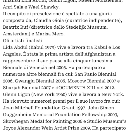
finalisti Lida Abdul, Glenn Ligon, Naeem Mohaiemen,
Anri Sala e Wael Shawky.
Il compito di preselezione è spettato a una giuria
composta da, Claudia Gioia (curatrice indipendente),
Beatrix Ruf (direttrice dello Stedelijk Museum,
Amsterdam) e Marisa Merz.
Gli artisti finalisti
Lida Abdul (Kabul 1973) vive e lavora tra Kabul e Los
Angeles. È stata la prima artista dell’Afghanistan a
rappresentare il suo paese alla cinquantunesima
Biennale di Venezia nel 2005. Ha partecipato a
numerose altre biennali fra cui: San Paulo Biennial
2006, Gwangju Biennial 2006, Moscow Biennial 2007 e
Sharjah Biennial 2007 e dOCUMENTA XIII nel 2012.
Glenn Ligon (New York 1960) vive e lavora a New York.
Ha ricevuto numerosi premi per il suo lavoro fra cui:
Joan Mitchell Foundation Grant 1997, John Simon
Guggenheim Memorial Foundation Fellowship 2003,
Skowhegan Medal for Painting 2006 e Studio Museum”s
Joyce Alexander Wein Artist Prize 2009. Ha partecipato