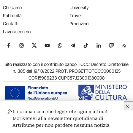
Chi siamo
University
Pubblicità
Travel
Contatti
Produzioni
Lavora con noi
Seguici su Facebook
Seguici su Instagram
Seguici su X
Seguici su YouTube
Seguici su WhatsApp
Seguici su Telegram
Seguici su TikTok
Seguici su Link
Seguici su
Segui
Sito realizzato con il contributo bando TOCC Decreto Direttoriale
n. 385 del 19/10/2022 PROT. PROGETTOTOCC0000125
COR15906233 CUPC87J23001080008
La prima cosa che leggerete ogni mattina!
© 2011-2026 ARTRIBUNE srl – Corso Vittorio Emanuele II, 287 –
Iscrivetevi alla newsletter quotidiana di
00186 Roma - P.I. 11381581005
Artribune per non perdere nessuna notizia
Privacy: Responsabile della protezione dei dati personali