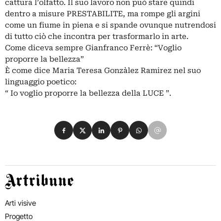
cattura l’olfatto. Il suo lavoro non può stare quindi
dentro a misure PRESTABILITE, ma rompe gli argini
come un fiume in piena e si spande ovunque nutrendosi
di tutto ciò che incontra per trasformarlo in arte.
Come diceva sempre Gianfranco Ferrè: “Voglio
proporre la bellezza”
È come dice Maria Teresa Gonzàlez Ramirez nel suo
linguaggio poetico:
“ Io voglio proporre la bellezza della LUCE ”.
Condividi su Facebook
Condividi su X
Condividi su LinkedIn
Condividi su Pinterest
Condividi su WhatsApp
Condividi su Email
Artribune
Arti visive
Progetto