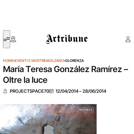
Artribune
HOME
›
EVENTI E MOSTRE
›
BOLZANO
›
GLORENZA
María Teresa González Ramírez –
Oltre la luce
PROJECTSPACE70
12/04/2014
–
28/06/2014