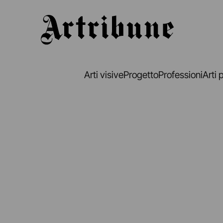
Artribune
Arti visive
Progetto
Professioni
Arti 