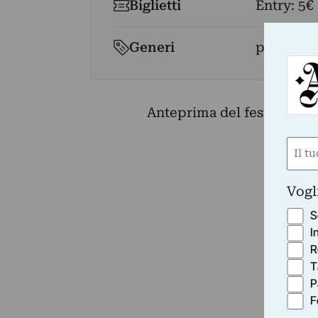
Biglietti
Entry: 5€
Generi
performa
Anteprima del festival di 
Nom
(Requ
First
Vogl
S
I
R
T
P
F