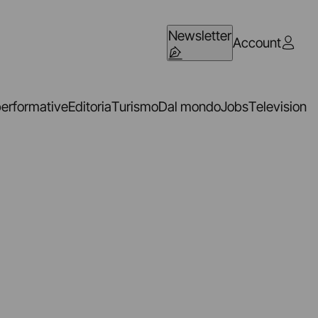
Newsletter
Account
performative
Editoria
Turismo
Dal mondo
Jobs
Television