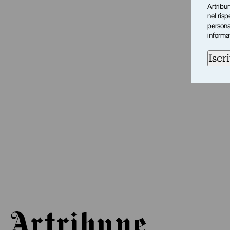
Artribun
nel ris
personal
informa
Iscri
Artribune