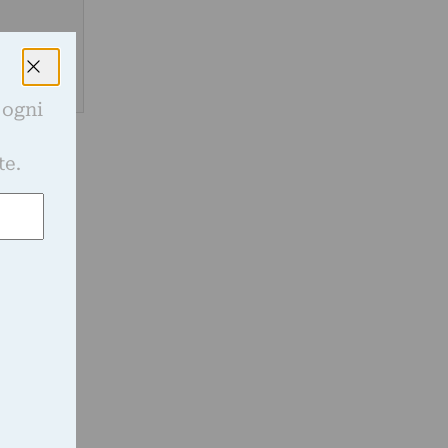
 ogni
e
te.