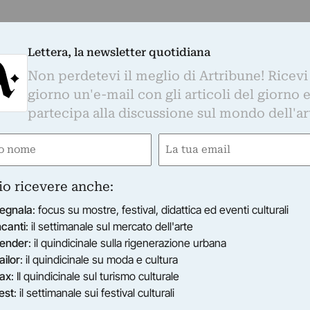
nce - happening
Lettera, la newsletter quotidiana
Non perdetevi il meglio di Artribune! Ricevi
giorno un'e-mail con gli articoli del giorno 
musica elettronica Saturnalia.
partecipa alla discussione sul mondo dell'ar
e
Email
ired)
(Required)
io ricevere anche:
egnala
: focus su mostre, festival, didattica ed eventi culturali
ncanti
: il settimanale sul mercato dell'arte
ender
: il quindicinale sulla rigenerazione urbana
ailor
: il quindicinale su moda e cultura
ax
: Il quindicinale sul turismo culturale
est
: il settimanale sui festival culturali