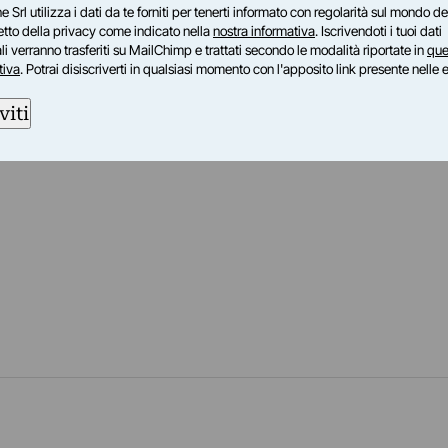
e Srl utilizza i dati da te forniti per tenerti informato con regolarità sul mondo del
petto della privacy come indicato nella
nostra informativa
. Iscrivendoti i tuoi dati
i verranno trasferiti su MailChimp e trattati secondo le modalità riportate in
que
tiva
. Potrai disiscriverti in qualsiasi momento con l'apposito link presente nelle 
viti