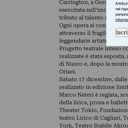
Carrington, a Gerda Wegene
Artribun
nel ris
esercitata sull’immaginari
personal
tributo al talento artistic
informa
Ogni opera si conforma co
Iscri
attraverso il fragile eleme
leggendarie artiste.
Progetto teatrale inteso c
realizzate è stata esposta,
di Nuoro e, dopo la mostr
Orisei.
Sabato 17 dicembre, dalle o
realizzato in edizione limi
Marco Nateri è regista, sc
della lirica, prosa e balle
Theater Tokio, Fondazion
teatro Lirico di Cagliari,
York, Teatro Stabile Akroam