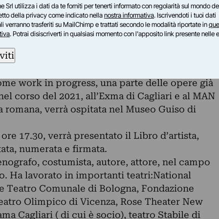
r, ad Artemisia Gentileschi, alle altre -
e Srl utilizza i dati da te forniti per tenerti informato con regolarità sul mondo del
petto della privacy come indicato nella
nostra informativa
. Iscrivendoti i tuoi dati
o dell’artista, ma non solo, per cui diviene un
i verranno trasferiti su MailChimp e trattati secondo le modalità riportate in
que
o delle donne.
tiva
. Potrai disiscriverti in qualsiasi momento con l'apposito link presente nelle 
me un piccolo teatro immaginario, in cui,
viti
nto della carta, “prende vita” la Vita di alcune
ome work in progress, una parte delle opere già
 nel corso del 2021, all’Exma di Cagliari e al MAN
a romana, verrà ospitata nel Museo Guiso di
re 17.30, verrà presentato il Libro d’artista,
tata, numerata e firmata.
enografo, costumista, autore, attore, nel campo
tto. Ha lavorato in importanti teatri:National
e Teatro Comunale di Bologna, Fondazione
 Teatro Olimpico di Vicenza, Rose Theater New
a Cagliari ( di cui è socio), teatro Stabile di