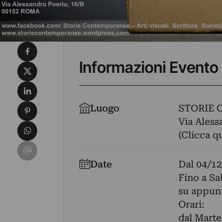
Condividi su Facebook
Informazioni Evento
Condividi su X
Condividi su LinkedIn
Condividi su Pinterest
Luogo
STORIE
Via Aless
Condividi su WhatsApp
(Clicca q
Condividi su Email
Date
Dal
04/12
Fino a S
su appun
Orari:
dal Marte