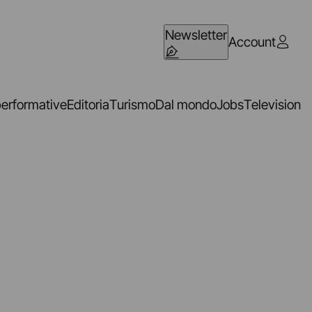
Newsletter
Account
performative
Editoria
Turismo
Dal mondo
Jobs
Television