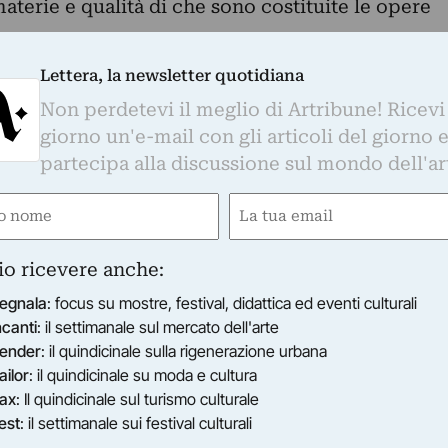
aterie e qualità di che sono costituite le opere
tampa
Lettera, la newsletter quotidiana
 dalle ore 11.30, il Progetto STORIE
Non perdetevi il meglio di Artribune! Ricevi
 Anna Cochetti, ospita nello spazio Studio
giorno un'e-mail con gli articoli del giorno 
di Via Poerio 16/B un insieme di opere/teatro
partecipa alla discussione sul mondo dell'ar
tto il titolo di “Fragili Fogli”, ad indicare al
e
Email
lità di che sono costituite le opere stesse.
gatorio)
(Obbligatorio)
di una decina di “messe in scena” teatrali in
x5 – di cui una metà inedite e composte per la
io ricevere anche:
Nateri ha realizzato in materiali vari, quali
egnala
: focus su mostre, festival, didattica ed eventi culturali
reta pittura filo spago specchio plexiglas, nel
ncanti
: il settimanale sul mercato dell'arte
ell’ambito del progetto PRENDAS, Produzione del
ender
: il quindicinale sulla rigenerazione urbana
.
ailor
: il quindicinale su moda e cultura
ax
: Il quindicinale sul turismo culturale
ascinazione di un mondo al femminile, un
est
: il settimanale sui festival culturali
e – da Antonietta Raphael, ad esempio, a Leonor