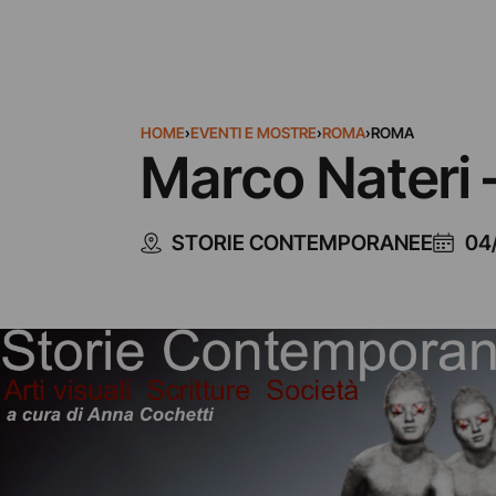
HOME
›
EVENTI E MOSTRE
›
ROMA
›
ROMA
Marco Nateri –
STORIE CONTEMPORANEE
04