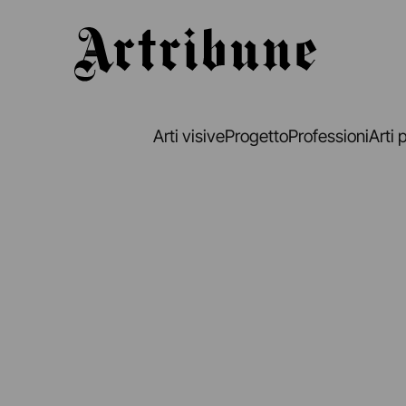
Artribune
Arti visive
Progetto
Professioni
Arti 