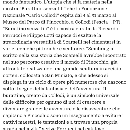
mondo fantastico. L’utopia che si fa materia nella
mostra “Burattino senza fili” che la Fondazione
Nazionale “Carlo Collodi” ospita dal 4 al 31 marzo al
Museo del Parco di Pinocchio, a Collodi (Pescia – PT).
“Burattino senza fili” è la mostra curata da Riccardo
Ferrucci e Filippo Lotti capace di esaltare la
straordinaria versatilità di Scarselli nel cimentarsi in
varie tecniche pittoriche e scultoree. “Sembra già
scritto nella sua storia che Scarselli avrebbe incontrato
nel suo percorso creativo il mondo di Pinocchio, già
affrontato realizzando una grande scultura in acciaio
corten, collocata a San Miniato, e che adesso si
dispiega in un ciclo di opere più numerose che nascono
sotto il segno della fantasia e dell’avventura. Il
burattino, creato da Collodi, è un simbolo universale
delle difficoltà per ognuno di noi di crescere e
diventare grande; le avventure e le disavventure che
capitano a Pinocchio sono un insegnamento a evitare i
cattivi maestri, le tentazioni e a trovare una propria
strada nella vita” scrive Ferrucci nel catalogo