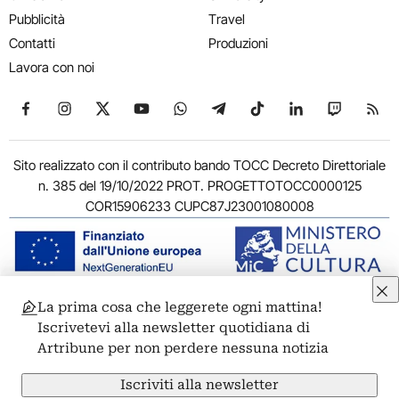
Pubblicità
Travel
Contatti
Produzioni
Lavora con noi
Seguici su Facebook
Seguici su Instagram
Seguici su X
Seguici su YouTube
Seguici su WhatsApp
Seguici su Telegram
Seguici su TikTok
Seguici su Link
Seguici su
Segui
Sito realizzato con il contributo bando TOCC Decreto Direttoriale
n. 385 del 19/10/2022 PROT. PROGETTOTOCC0000125
COR15906233 CUPC87J23001080008
La prima cosa che leggerete ogni mattina!
© 2011-2026 ARTRIBUNE srl – Corso Vittorio Emanuele II, 287 –
Iscrivetevi alla newsletter quotidiana di
00186 Roma - P.I. 11381581005
Artribune per non perdere nessuna notizia
Privacy: Responsabile della protezione dei dati personali
ARTRIBUNE srl – Corso Vittorio Emanuele II, 287 – 00186 Roma
Iscriviti alla newsletter
Termini e condizioni
Privacy Policy
Cookie Policy
Credits