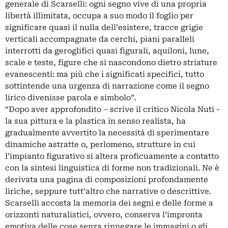
generale di Scarselli: ogni segno vive di una propria
libertà illimitata, occupa a suo modo il foglio per
significare quasi il nulla dell’esistere, tracce grigie
verticali accompagnate da cerchi, piani paralleli
interrotti da geroglifici quasi figurali, aquiloni, lune,
scale e teste, figure che si nascondono dietro striature
evanescenti: ma più che i significati specifici, tutto
sottintende una urgenza di narrazione come il segno
lirico divenisse parola e simbolo”.
“Dopo aver approfondito – scrive il critico Nicola Nuti -
la sua pittura e la plastica in senso realista, ha
gradualmente avvertito la necessità di sperimentare
dinamiche astratte o, perlomeno, strutture in cui
l’impianto figurativo si altera proficuamente a contatto
con la sintesi linguistica di forme non tradizionali. Ne è
derivata una pagina di composizioni profondamente
liriche, seppure tutt’altro che narrative o descrittive.
Scarselli accosta la memoria dei segni e delle forme a
orizzonti naturalistici, ovvero, conserva l’impronta
emotiva delle cose senza rinnegare le immagini o gli