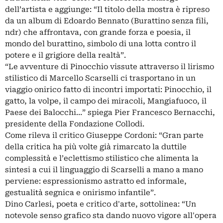
dell’artista e aggiunge: “Il titolo della mostra è ripreso
da un album di Edoardo Bennato (Burattino senza fili,
ndr) che affrontava, con grande forza e poesia, il
mondo del burattino, simbolo di una lotta contro il
potere e il grigiore della realtà”.
“Le avventure di Pinocchio vissute attraverso il lirismo
stilistico di Marcello Scarselli ci trasportano in un
viaggio onirico fatto di incontri importati: Pinocchio, il
gatto, la volpe, il campo dei miracoli, Mangiafuoco, il
Paese dei Balocchi…” spiega Pier Francesco Bernacchi,
presidente della Fondazione Collodi.
Come rileva il critico Giuseppe Cordoni: “Gran parte
della critica ha più volte già rimarcato la duttile
complessità e l’eclettismo stilistico che alimenta la
sintesi a cui il linguaggio di Scarselli a mano a mano
perviene: espressionismo astratto ed informale,
gestualità segnica e onirismo infantile”.
Dino Carlesi, poeta e critico d'arte, sottolinea: “Un
notevole senso grafico sta dando nuovo vigore all'opera