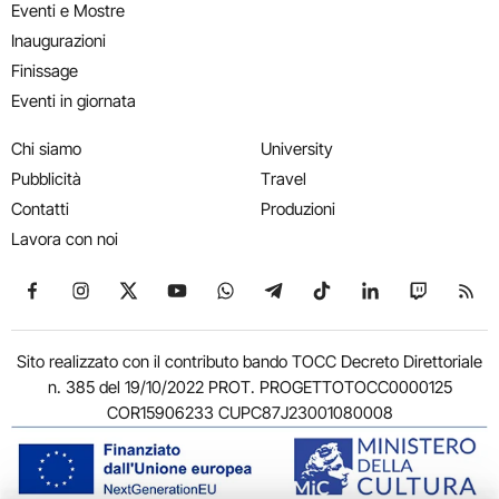
Eventi e Mostre
Inaugurazioni
Finissage
Eventi in giornata
Chi siamo
University
Pubblicità
Travel
Contatti
Produzioni
Lavora con noi
Seguici su Facebook
Seguici su Instagram
Seguici su X
Seguici su YouTube
Seguici su WhatsApp
Seguici su Telegram
Seguici su TikTok
Seguici su Link
Seguici su
Segui
Sito realizzato con il contributo bando TOCC Decreto Direttoriale
n. 385 del 19/10/2022 PROT. PROGETTOTOCC0000125
COR15906233 CUPC87J23001080008