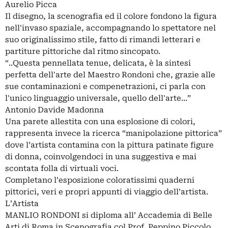
Aurelio Picca
Il disegno, la scenografia ed il colore fondono la figura
nell'invaso spaziale, accompagnando lo spettatore nel
suo originalissimo stile, fatto di rimandi letterari e
partiture pittoriche dal ritmo sincopato.
“..Questa pennellata tenue, delicata, è la sintesi
perfetta dell'arte del Maestro Rondoni che, grazie alle
sue contaminazioni e compenetrazioni, ci parla con
l'unico linguaggio universale, quello dell'arte...”
Antonio Davide Madonna
Una parete allestita con una esplosione di colori,
rappresenta invece la ricerca “manipolazione pittorica”
dove l’artista contamina con la pittura patinate figure
di donna, coinvolgendoci in una suggestiva e mai
scontata folla di virtuali voci.
Completano l’esposizione coloratissimi quaderni
pittorici, veri e propri appunti di viaggio dell’artista.
L’Artista
MANLIO RONDONI si diploma all’ Accademia di Belle
Arti di Roma in Scenografia col Prof. Peppino Piccolo.