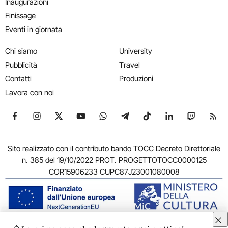
Inaugurazioni
Finissage
Eventi in giornata
Chi siamo
University
Pubblicità
Travel
Contatti
Produzioni
Lavora con noi
Seguici su Facebook
Seguici su Instagram
Seguici su X
Seguici su YouTube
Seguici su WhatsApp
Seguici su Telegram
Seguici su TikTok
Seguici su Link
Seguici su
Segui
Sito realizzato con il contributo bando TOCC Decreto Direttoriale
n. 385 del 19/10/2022 PROT. PROGETTOTOCC0000125
COR15906233 CUPC87J23001080008