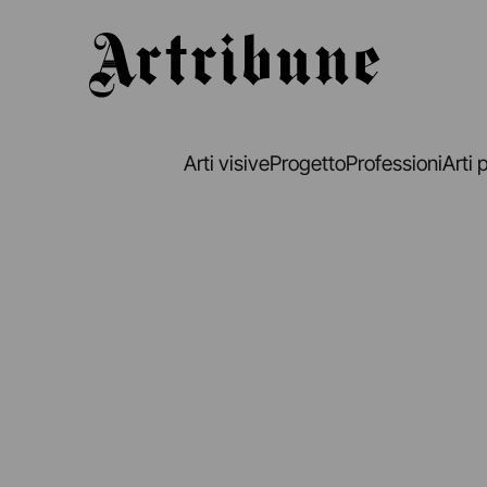
Artribune
Arti visive
Progetto
Professioni
Arti 