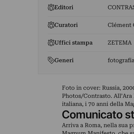
Editori
CONTRA
Curatori
Clément 
Uffici stampa
ZETEMA
Generi
fotografi
Foto in cover: Russia, 2
Photos/Contrasto. All’Ara
italiana, i 70 anni della 
Comunicato s
Arriva a Roma, nella sua p
Magnum Manifesto, che sar