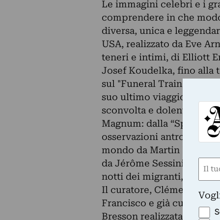
Le immagini celebri e i gr
comprendere in che modo
diversa, unica e leggendar
USA, realizzato da Eve Arno
teneri e intimi, di Elliott 
Josef Koudelka, fino alla 
sul "Funeral Train", il tr
suo ultimo viaggio verso i
sconvolta e dolente. E anco
Magnum: dalla “Spagna Occ
osservazioni antropologich
mondo da Martin Parr; dal
da Jérôme Sessini, fino a
Nom
notti dei migranti, fotogra
(Obbli
Nome
Il curatore, Clément Chér
Vogl
Francisco e già curatore d
S
Bresson realizzata dal Ce