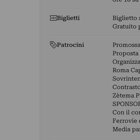
Biglietti
Biglietto
Gratuito 
Patrocini
Promossa
Proposta
Organizza
Roma Capi
Sovrinten
Contrast
Zètema P
SPONSOR
Con il co
Ferrovie 
Media par