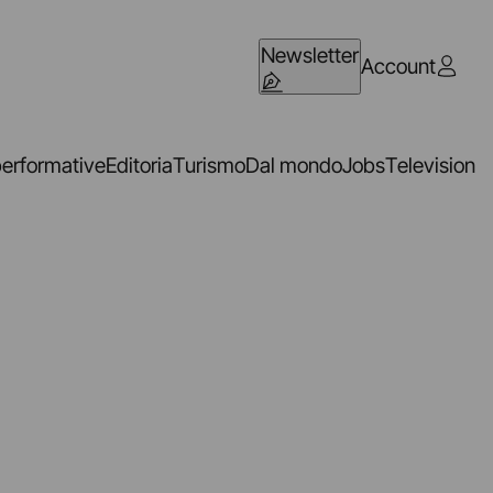
Newsletter
Account
performative
Editoria
Turismo
Dal mondo
Jobs
Television