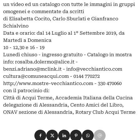
un video ed un catalogo con tutte le immagini in gruppi
omogenei e commentate da scritti
di Elisabetta Cocito, Carlo Sburlati e Gianfranco
Schialvino
Data e orario: dal 14 Luglio al 1° Settembre 2019, da
Martedì a Domenica
10 - 12,30 e 16 - 19
Lunedì chiuso - ingresso gratuito - Catalogo in mostra
info:
rosalba.dolermo@alice.it
-
benzi.adriano@mclink.it
-
info@vecchiantico.com
cultura@comuneacqui.com
- 0144 770272
http://www.mostre-vecchiantico.com - 330 470060
con il patrocinio di:
Città di Acqui Terme, Accademia Italiana della Cucina
delegazione di Alessandria, Cento Amici del Libro,
ONAV sezione di Alessandria, Rotary Club Acqui Terme
Condividi su Facebook
Condividi su X
Condividi su LinkedIn
Condividi su Pinterest
Condividi su WhatsApp
Condividi su Email