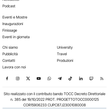
Podcast
Eventi e Mostre
Inaugurazioni
Finissage
Eventi in giornata
Chi siamo
University
Pubblicità
Travel
Contatti
Produzioni
Lavora con noi
Seguici su Facebook
Seguici su Instagram
Seguici su X
Seguici su YouTube
Seguici su WhatsApp
Seguici su Telegram
Seguici su TikTok
Seguici su Link
Seguici su
Segui
Sito realizzato con il contributo bando TOCC Decreto Direttoriale
n. 385 del 19/10/2022 PROT. PROGETTOTOCC0000125
COR15906233 CUPC87J23001080008