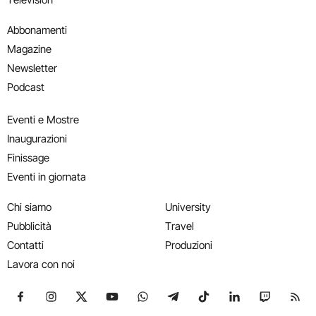
Abbonamenti
Magazine
Newsletter
Podcast
Eventi e Mostre
Inaugurazioni
Finissage
Eventi in giornata
Chi siamo
University
Pubblicità
Travel
Contatti
Produzioni
Lavora con noi
Seguici su Facebook
Seguici su Instagram
Seguici su X
Seguici su YouTube
Seguici su WhatsApp
Seguici su Telegram
Seguici su TikTok
Seguici su Link
Seguici su
Segui