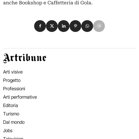
anche Bookshop e Caffetteria di Gola.
Condividi su Facebook
Condividi su X
Condividi su LinkedIn
Condividi su Pinterest
Condividi su WhatsApp
Condividi su Email
Artribune
Arti visive
Progetto
Professioni
Arti performative
Editoria
Turismo
Dal mondo
Jobs
Television