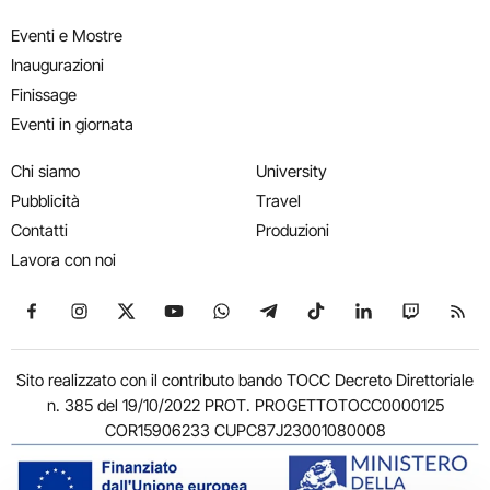
Eventi e Mostre
Inaugurazioni
Finissage
Eventi in giornata
Chi siamo
University
Pubblicità
Travel
Contatti
Produzioni
Lavora con noi
Seguici su Facebook
Seguici su Instagram
Seguici su X
Seguici su YouTube
Seguici su WhatsApp
Seguici su Telegram
Seguici su TikTok
Seguici su Link
Seguici su
Segui
Sito realizzato con il contributo bando TOCC Decreto Direttoriale
n. 385 del 19/10/2022 PROT. PROGETTOTOCC0000125
COR15906233 CUPC87J23001080008