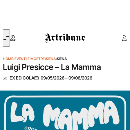
Artribune
HOME
›
EVENTI E MOSTRE
›
SIENA
›
SIENA
Luigi Presicce – La Mamma
EX EDICOLA
09/05/2026
–
09/06/2026