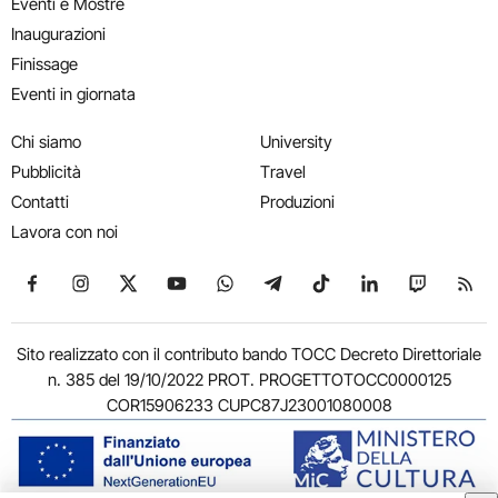
Eventi e Mostre
Inaugurazioni
Finissage
Eventi in giornata
Chi siamo
University
Pubblicità
Travel
Contatti
Produzioni
Lavora con noi
Seguici su Facebook
Seguici su Instagram
Seguici su X
Seguici su YouTube
Seguici su WhatsApp
Seguici su Telegram
Seguici su TikTok
Seguici su Link
Seguici su
Segui
Sito realizzato con il contributo bando TOCC Decreto Direttoriale
n. 385 del 19/10/2022 PROT. PROGETTOTOCC0000125
COR15906233 CUPC87J23001080008