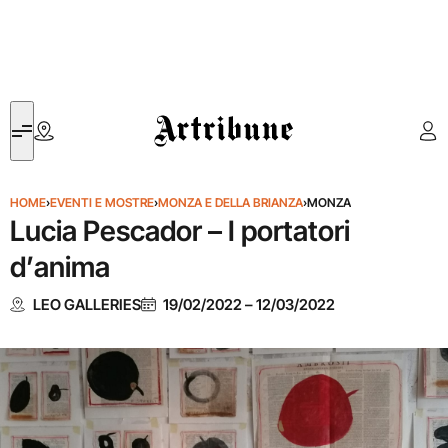
Artribune
HOME
›
EVENTI E MOSTRE
›
MONZA E DELLA BRIANZA
›
MONZA
Lucia Pescador – I portatori
d’anima
LEO GALLERIES
19/02/2022
–
12/03/2022