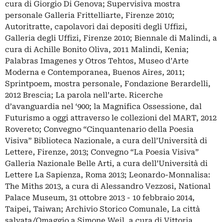
cura di Giorgio Di Genova; Supervisiva mostra
personale Galleria Frittelliarte, Firenze 2010;
Autoritratte, capolavori dai depositi degli Uffizi,
Galleria degli Uffizi, Firenze 2010; Biennale di Malindi, a
cura di Achille Bonito Oliva, 2011 Malindi, Kenia;
Palabras Imagenes y Otros Tehtos, Museo d’Arte
Moderna e Contemporanea, Buenos Aires, 2011;
Sprintpoem, mostra personale, Fondazione Berardelli,
2012 Brescia; La parola nell’arte. Ricerche
d’avanguardia nel ‘900; la Magnifica Ossessione, dal
Futurismo a oggi attraverso le collezioni del MART, 2012
Rovereto; Convegno “Cinquantenario della Poesia
Visiva” Biblioteca Nazionale, a cura dell’Università di
Lettere, Firenze, 2013; Convegno “La Poesia Visiva”
Galleria Nazionale Belle Arti, a cura dell’Università di
Lettere La Sapienza, Roma 2013; Leonardo-Monnalisa:
The Miths 2013, a cura di Alessandro Vezzosi, National
Palace Museum, 31 ottobre 2013 - 10 febbraio 2014,
Taipei, Taiwan; Archivio Storico Comunale, La città
salvata/Omaggio a Simone Weil, a cura di Vittoria