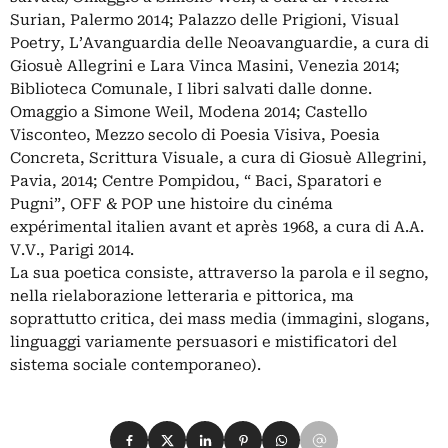
Surian, Palermo 2014; Palazzo delle Prigioni, Visual
Poetry, L’Avanguardia delle Neoavanguardie, a cura di
Giosuè Allegrini e Lara Vinca Masini, Venezia 2014;
Biblioteca Comunale, I libri salvati dalle donne.
Omaggio a Simone Weil, Modena 2014; Castello
Visconteo, Mezzo secolo di Poesia Visiva, Poesia
Concreta, Scrittura Visuale, a cura di Giosuè Allegrini,
Pavia, 2014; Centre Pompidou, “ Baci, Sparatori e
Pugni”, OFF & POP une histoire du cinéma
expérimental italien avant et après 1968, a cura di A.A.
V.V., Parigi 2014.
La sua poetica consiste, attraverso la parola e il segno,
nella rielaborazione letteraria e pittorica, ma
soprattutto critica, dei mass media (immagini, slogans,
linguaggi variamente persuasori e mistificatori del
sistema sociale contemporaneo).
Condividi su Facebook
Condividi su X
Condividi su LinkedIn
Condividi su Pinterest
Condividi su WhatsApp
Condividi su Email