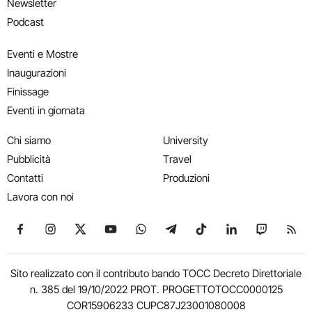
Newsletter
Podcast
Eventi e Mostre
Inaugurazioni
Finissage
Eventi in giornata
Chi siamo
University
Pubblicità
Travel
Contatti
Produzioni
Lavora con noi
Seguici su Facebook
Seguici su Instagram
Seguici su X
Seguici su YouTube
Seguici su WhatsApp
Seguici su Telegram
Seguici su TikTok
Seguici su Link
Seguici su
Segui
Sito realizzato con il contributo bando TOCC Decreto Direttoriale
n. 385 del 19/10/2022 PROT. PROGETTOTOCC0000125
COR15906233 CUPC87J23001080008