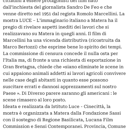
cittadini a essere protagonisti del film nato
dall’inchiesta del giornalista Sandro De Feo e che
venne diretto nel 1951 dal regista Romolo Marcellini. La
mostra LUCE – L’immaginario italiano a Matera ha il
pregio di rivelare aspetti inediti dei lavori che si
realizzavano su Matera in quegli anni. Il film di
Marcellini ha una vicenda distributiva (ricostruita da
Marco Bertozzi) che esprime bene lo spirito dei tempi.
La commissione di censura concede il nulla osta per
l’Italia ma, di fronte a una richiesta di esportazione in
Gran Bretagna, chiede che «siano eliminate le scene in
cui appaiono animali addetti ai lavori agricoli convivere
nelle case degli abitanti in quanto esse possono
suscitare errati e dannosi apprezzamenti sul nostro
Paese ». Di Diverso parere saranno gli americani : le
scene rimasero al loro posto.
Ideata e realizzata da Istituto Luce - Cinecittà, la
mostra è organizzata a Matera dalla Fondazione Sassi
con il sostegno di Regione Basilicata, Lucana Film
Commission e Sensi Contemporanei. Provincia, Comune