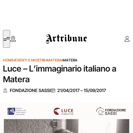
Artribune
HOME
›
EVENTI E MOSTRE
›
MATERA
›
MATERA
Luce – L’immaginario italiano a
Matera
FONDAZIONE SASSI
21/04/2017
–
15/09/2017