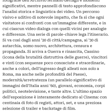
fotografie dell’Archivio fermano dettagli e momenti
significativi, mentre pannelli di testo approfondiscono
l’analisi storica e linguistica dei video. Un percorso
visivo e uditivo di notevole impatto, che fa sì che ogni
visitatore si confronti con un’immagine differente, e in
cui ciascun video dialoga con quelli vicini per analogie
e differenze. Una serie di parole-chiave lega l’itinerario.
Si va così dagli anni ’20 di città/campagna, ai ’30 di
autarchia, uomo nuovo, architettura, censura e
propaganda. Si arriva a Guerra e rinascita, Cassino
(icona della brutalità distruttiva delle guerre), vincitori
e vinti (con sequenze poco conosciute e straordinarie,
anche a colori, dell’ingresso degli alleati non solo a
Roma, ma anche nelle profondità del Paese),
modernità/arretratezza (un parallelo significativo di
immagini dell’Italia anni ‘60), giovani, economia, corpi
politici, neotelevisione, e tante altre. L’ultimo spazio
dell’esposizione è interamente dedicato al Cinema: con
centinaia di foto di registi, attori, set, e una preziosa
selezione di trailer e backstage di film.