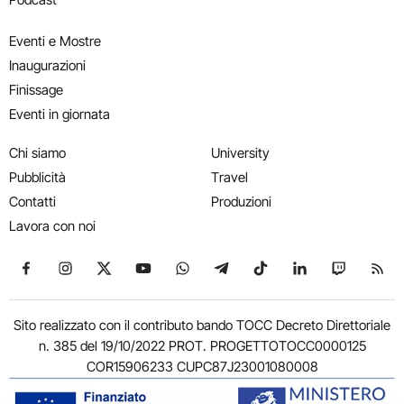
Eventi e Mostre
Inaugurazioni
Finissage
Eventi in giornata
Chi siamo
University
Pubblicità
Travel
Contatti
Produzioni
Lavora con noi
Seguici su Facebook
Seguici su Instagram
Seguici su X
Seguici su YouTube
Seguici su WhatsApp
Seguici su Telegram
Seguici su TikTok
Seguici su Link
Seguici su
Segui
Sito realizzato con il contributo bando TOCC Decreto Direttoriale
n. 385 del 19/10/2022 PROT. PROGETTOTOCC0000125
COR15906233 CUPC87J23001080008