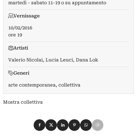
martedì - sabato 11-19 o su appuntamento
Vernissage
10/02/2016
ore 19
Artisti
Valerio Nicolai
,
Lucia Leuci
,
Dana Lok
Generi
arte contemporanea, collettiva
Mostra collettiva
Condividi su Facebook
Condividi su X
Condividi su LinkedIn
Condividi su Pinterest
Condividi su WhatsApp
Condividi su Email