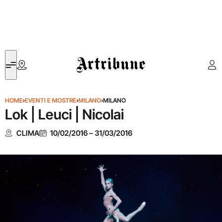
Artribune
HOME
›
EVENTI E MOSTRE
›
MILANO
›
MILANO
Lok | Leuci | Nicolai
CLIMA
10/02/2016
–
31/03/2016