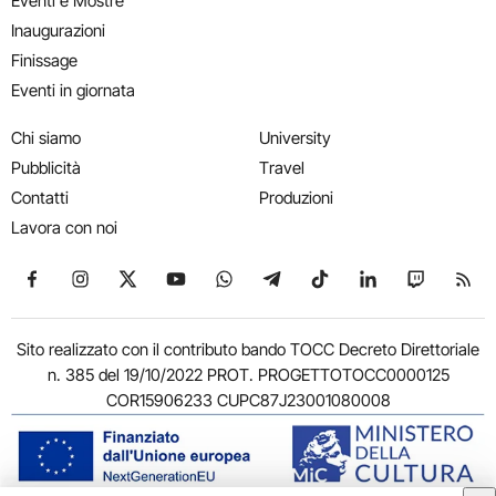
Eventi e Mostre
Inaugurazioni
Finissage
Eventi in giornata
Chi siamo
University
Pubblicità
Travel
Contatti
Produzioni
Lavora con noi
Seguici su Facebook
Seguici su Instagram
Seguici su X
Seguici su YouTube
Seguici su WhatsApp
Seguici su Telegram
Seguici su TikTok
Seguici su Link
Seguici su
Segui
Sito realizzato con il contributo bando TOCC Decreto Direttoriale
n. 385 del 19/10/2022 PROT. PROGETTOTOCC0000125
COR15906233 CUPC87J23001080008