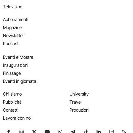
Television
Abbonamenti
Magazine
Newsletter
Podcast
Eventi e Mostre
Inaugurazioni
Finissage
Eventi in giornata
Chi siamo
University
Pubblicità
Travel
Contatti
Produzioni
Lavora con noi
Seguici su Facebook
Seguici su Instagram
Seguici su X
Seguici su YouTube
Seguici su WhatsApp
Seguici su Telegram
Seguici su TikTok
Seguici su Link
Seguici su
Segui