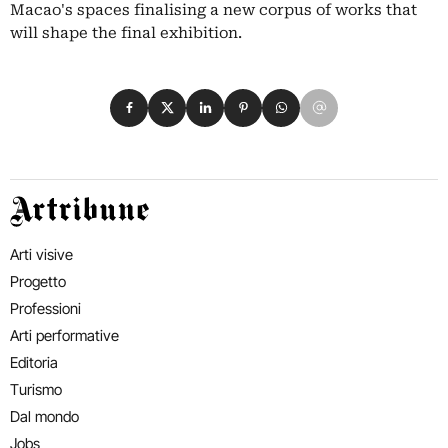
Macao's spaces finalising a new corpus of works that
will shape the final exhibition.
Condividi su Facebook
Condividi su X
Condividi su LinkedIn
Condividi su Pinterest
Condividi su WhatsApp
Condividi su Email
Artribune
Arti visive
Progetto
Professioni
Arti performative
Editoria
Turismo
Dal mondo
Jobs