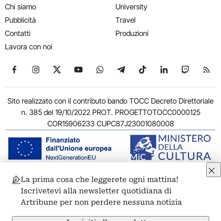
Chi siamo
University
Pubblicità
Travel
Contatti
Produzioni
Lavora con noi
Seguici su Facebook
Seguici su Instagram
Seguici su X
Seguici su YouTube
Seguici su WhatsApp
Seguici su Telegram
Seguici su TikTok
Seguici su Link
Seguici su
Segui
Sito realizzato con il contributo bando TOCC Decreto Direttoriale
n. 385 del 19/10/2022 PROT. PROGETTOTOCC0000125
COR15906233 CUPC87J23001080008
La prima cosa che leggerete ogni mattina!
© 2011-2026 ARTRIBUNE srl – Corso Vittorio Emanuele II, 287 –
Iscrivetevi alla newsletter quotidiana di
00186 Roma - P.I. 11381581005
Artribune per non perdere nessuna notizia
Privacy: Responsabile della protezione dei dati personali
ARTRIBUNE srl – Corso Vittorio Emanuele II, 287 – 00186 Roma