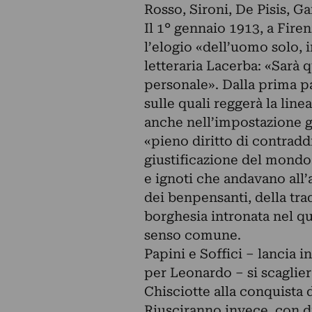
Rosso, Sironi, De Pisis, Ga
Il 1° gennaio 1913, a Fire
l’elogio «dell’uomo solo, i
letteraria Lacerba: «Sarà 
personale». Dalla prima pa
sulle quali reggerà la line
anche nell’impostazione gr
«pieno diritto di contradd
giustificazione del mondo»
e ignoti che andavano all
dei benpensanti, della tra
borghesia intronata nel qu
senso comune.
Papini e Soffici – lancia i
per Leonardo – si scaglie
Chisciotte alla conquista d
Riusciranno invece, con d