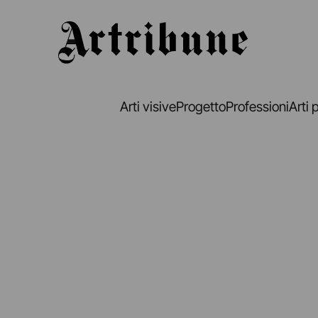
Artribune
Arti visive
Progetto
Professioni
Arti 