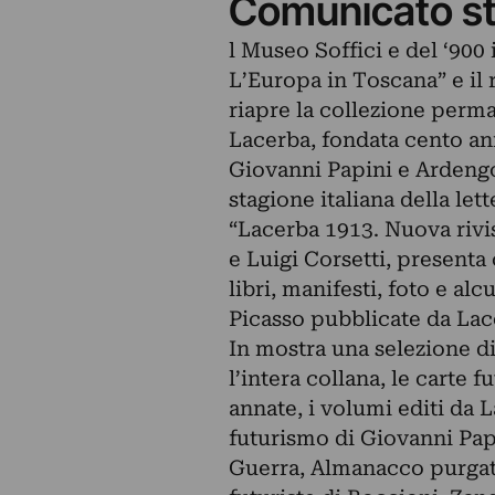
Comunicato s
l Museo Soffici e del ‘900
L’Europa in Toscana” e il
riapre la collezione perma
Lacerba, fondata cento ann
Giovanni Papini e Ardengo
stagione italiana della lett
“Lacerba 1913. Nuova rivis
e Luigi Corsetti, presenta 
libri, manifesti, foto e a
Picasso pubblicate da Lace
In mostra una selezione di 
l’intera collana, le carte f
annate, i volumi editi da L
futurismo di Giovanni Papi
Guerra, Almanacco purgativ