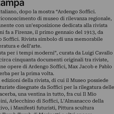
tampa
 italiano, dopo la mostra “Ardengo Soffici.
 riconoscimento di museo di rilevanza regionale,
nente con un’esposizione dedicata alla rivista
i fa a Firenze, il primo gennaio del 1913, da
 Soffici. Rivista simbolo di una memorabile
eratura e dell’arte.
ta per i tempi moderni”, curata da Luigi Cavallo
circa cinquanta documenti originali tra riviste,
lcune opere di Ardengo Soffici, Max Jacob e Pablo
rba per la prima volta.
edizioni della rivista, di cui il Museo possiede
uturiste disegnate da Soffici per la rilegatura dell
acerba, una ventina in tutto, fra cui Il Mio
ni, Arlecchino di Soffici, L’Almanacco della
o, i Manifesti futuristi, Pittura scultura