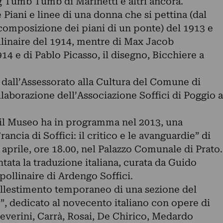
g Tumb Tumb di Marinetti e altri ancora.
 Piani e linee di una donna che si pettina (dal
Scomposizione dei piani di un ponte) del 1913 e
llinaire del 1914, mentre di Max Jacob
914 e di Pablo Picasso, il disegno, Bicchiere a
 dall’Assessorato alla Cultura del Comune di
laborazione dell’Associazione Soffici di Poggio a
, il Museo ha in programma nel 2013, una
rancia di Soffici: il critico e le avanguardie” di
aprile, ore 18.00, nel Palazzo Comunale di Prato.
tata la traduzione italiana, curata da Guido
ollinaire di Ardengo Soffici.
allestimento temporaneo di una sezione del
 dedicato al novecento italiano con opere di
Severini, Carrà, Rosai, De Chirico, Medardo