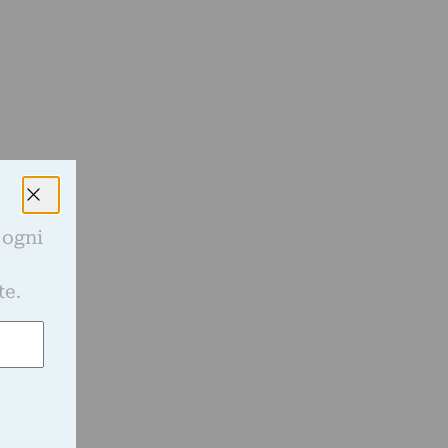
 ogni
e
te.