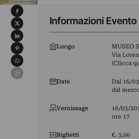
Condividi su Facebook
Informazioni Evento
Condividi su X
Condividi su LinkedIn
Condividi su Pinterest
Luogo
MUSEO S
Via Loren
Condividi su WhatsApp
(Clicca q
Condividi su Email
Date
Dal
16/03
dal merco
Vernissage
16/03/20
ore 17
Biglietti
€. 3,00