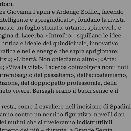
rbari.
nze Giovanni Papini e Ardengo Soffici, facendo
ntelligente e spregiudicato», fondano la rivista
questo un foglio stonato, urtante, spiacevole e
gina di Lacerba, «Introibo», squillano le idee
a critica e ideale del quindicinale, innovativo
afica e nelle energie che saprà sprigionare:
irsi»; «Libertà. Non chiediamo altro»; «Arte:
; «Viva la vita!». Lacerba coinvolgerà nomi noti
’arrembaggio del passatismo, dell’accademismo,
dizione, del doppiopetto professorale, della
ieto vivere. Bersagli erano il buon senso e il
n resta, come il cavaliere nell’incisione di Spadini
ranno contro un nemico figurativo, novelli don
ei mulini che si riveleranno indistruttibili.
ispetto dei più – durante la Grande Serata