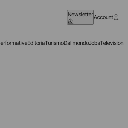
Newsletter
Account
performative
Editoria
Turismo
Dal mondo
Jobs
Television