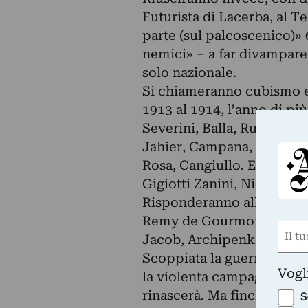
Futurista di Lacerba, al T
parte (sul palcoscenico)» 6 
nemici» – a far divampare 
solo nazionale.
Si chiameranno cubismo e 
1913 al 1914, l’anno di più
Severini, Balla, Russolo, 
Jahier, Campana, Folgore,
Rosa, Cangiullo. E altri p
Gigiotti Zanini, Nicola Ga
Risponderanno all’appello 
Remy de Gourmont, Anna 
Nom
Jacob, Archipenko, Picass
(Requ
Scoppiata la guerra, Lacer
First
Vogl
la violenta campagna inter
rinascerà. Ma finché ebbe 
S