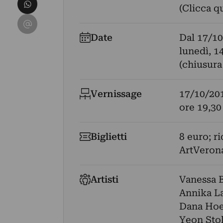
Condividi su WhatsApp
(Clicca q
Condividi su Email
Date
Dal
17/10
lunedì, 1
(chiusura 
Vernissage
17/10/20
ore 19,30
Biglietti
8 euro; r
ArtVerona
Artisti
Vanessa 
Annika L
Dana Ho
Yeon Stol