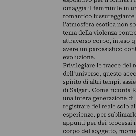
omaggia il femminile in u
romantico lussureggiante d
l’atmosfera esotica non so
tema della violenza contro 
attraverso corpo, inteso q
avere un parossistico cont
evoluzione.
Privilegiare le tracce del
dell’universo, questo acco
spirito di altri tempi, as
di Salgari. Come ricorda R
una intera generazione di a
registrare del reale solo a
esperienze, per sublimarlo 
appunti per dei processi me
corpo del soggetto, momen