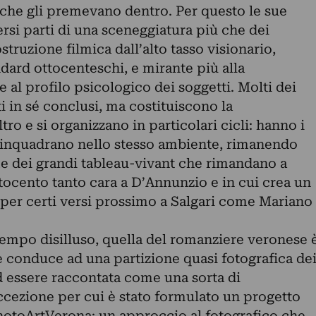
che gli premevano dentro. Per questo le sue
rsi parti di una sceneggiatura più che dei
truzione filmica dall’alto tasso visionario,
dard ottocenteschi, e mirante più alla
 al profilo psicologico dei soggetti. Molti dei
ti in sé conclusi, ma costituiscono la
tro e si organizzano in particolari cicli: hanno i
 inquadrano nello stesso ambiente, rimanendo
e dei grandi tableau-vivant che rimandano a
tocento tanto cara a D’Annunzio e in cui crea un
 per certi versi prossimo a Salgari come Mariano
tempo disilluso, quella del romanziere veronese 
e conduce ad una partizione quasi fotografica de
d essere raccontata come una sorta di
ccezione per cui è stato formulato un progetto
PhotoArtVerona: un approccio al fotografico che