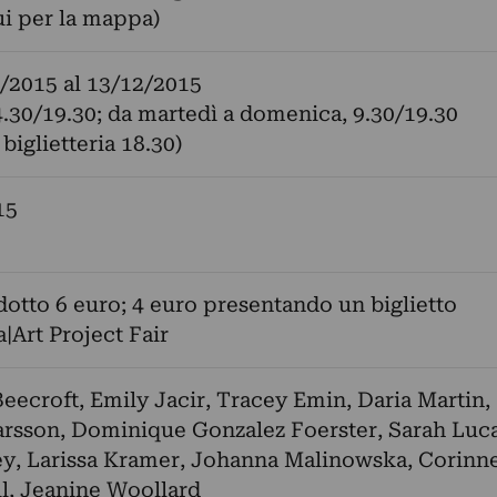
ui per la mappa)
/2015
al
13/12/2015
4.30/19.30; da martedì a domenica, 9.30/19.30
biglietteria 18.30)
15
idotto 6 euro; 4 euro presentando un biglietto
|Art Project Fair
Beecroft
,
Emily Jacir
,
Tracey Emin
,
Daria Martin
,
arsson
,
Dominique Gonzalez Foerster
,
Sarah Luc
ey
,
Larissa Kramer
,
Johanna Malinowska
,
Corinn
l
,
Jeanine Woollard