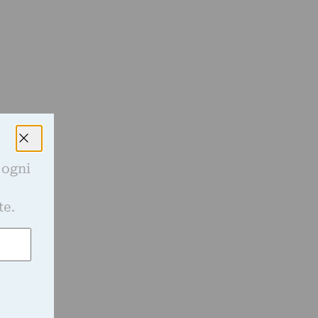
 ogni
e
te.
a