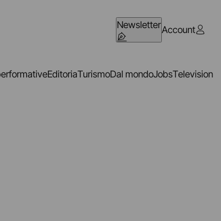
Newsletter
Account
performative
Editoria
Turismo
Dal mondo
Jobs
Television