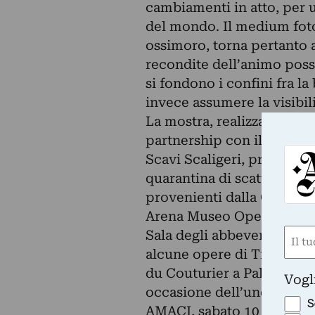
cambiamenti in atto, per u
del mondo. Il medium foto
ossimoro, torna pertanto a
recondite dell’animo poss
si fondono i confini fra la
invece assumere la visibil
La mostra, realizzata com
partnership con il Comune
Scavi Scaligeri, presenta 
quarantina di scatti di 12 
provenienti dalla Collezi
Arena Museo Opera, che la
Nom
Sala degli abbeveratoi e ne
alcune opere di Tracey E
(Obbli
Nome
du Couturier a Palazzo Giu
Vogl
occasione dell’undicesim
S
AMACI, sabato 10 Ottobre a