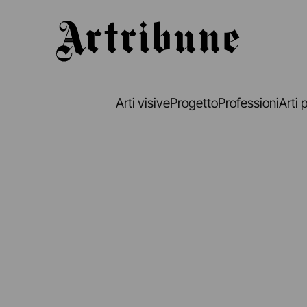
Artribune
Arti visive
Progetto
Professioni
Arti 