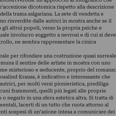
n’accezione dicotomica rispetto alla descrizione
ella trama salgariana. La sete di vendetta e
no rinverdite dalle autrici in mostra anche se il
gli altrui popoli, verso la propria psiche e
uale involucro soggetto a nevrosi e di cui si deve
rollo, ne sembra rappresentare la cinica
 reale per rifondare una costruzione quasi surreal
muna il sentire delle artiste in mostra con uno
sieme misterioso e seducente, proprio del romanz
osalind Krauss, è indicativo e interessante che
utrici, per molti versi pionieristica, prediliga
lcuni frammenti, quelli più legati alle proprie
o negarlo in una sfera estetica altra. Si tratta di
ntali, lacerti di un tutto che ruota attorno al
ti sospesi di un’azione intesa a comunicare dei